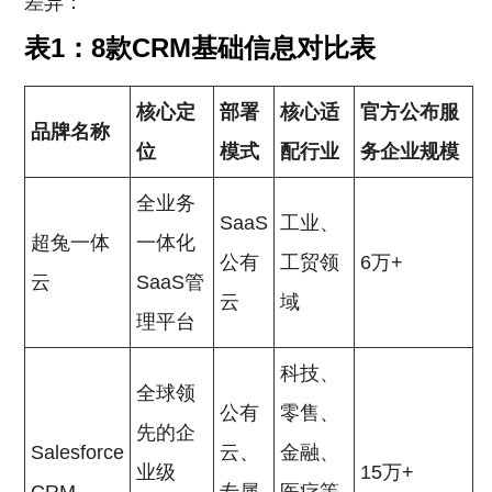
差异：
表1：8款CRM基础信息对比表
核心定
部署
核心适
官方公布服
品牌名称
位
模式
配行业
务企业规模
全业务
SaaS
工业、
超兔一体
一体化
公有
工贸领
6万+
云
SaaS管
云
域
理平台
科技、
全球领
公有
零售、
先的企
Salesforce
云、
金融、
业级
15万+