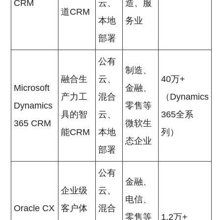
CRM
云、
造、服
道CRM
本地
务业
部署
公有
制造、
融合生
云、
40万+
Microsoft
金融、
产力工
混合
（Dynamics
Dynamics
零售等
具的智
云、
365全系
365 CRM
微软生
能CRM
本地
列）
态企业
部署
公有
金融、
企业级
云、
电信、
Oracle CX
客户体
混合
零售等
1.2万+