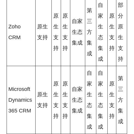
自
部
第
原
原
家
原
分
自家
三
Zoho
原生
生
生
生
生
原
生态
方
CRM
支持
支
支
态
支
生
集成
集
持
持
集
持
支
成
成
持
自
自
第
原
原
家
家
原
Microsoft
自家
三
原生
生
生
生
生
生
Dynamics
生态
方
支持
支
支
态
态
支
365 CRM
集成
集
持
持
集
集
持
成
成
成