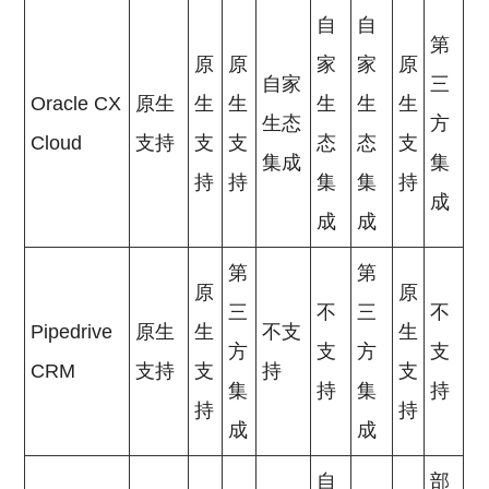
自
自
第
原
原
家
家
原
自家
三
Oracle CX
原生
生
生
生
生
生
生态
方
Cloud
支持
支
支
态
态
支
集成
集
持
持
集
集
持
成
成
成
第
第
原
原
三
不
三
不
Pipedrive
原生
生
不支
生
方
支
方
支
CRM
支持
支
持
支
集
持
集
持
持
持
成
成
自
部