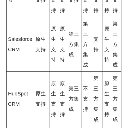
云
支持
支
支
支持
支
支
支
支
持
持
持
持
持
持
第
第
原
原
原
第三
三
三
Salesforce
原生
生
生
支
生
方集
方
方
CRM
支持
支
支
持
支
成
集
集
持
持
持
成
成
第
第
原
原
原
第三
不
三
三
HubSpot
原生
生
生
生
方集
支
方
方
CRM
支持
支
支
支
成
持
集
集
持
持
持
成
成