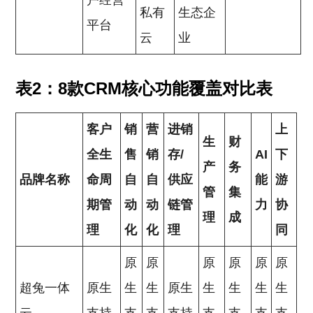
户经营
私有
生态企
平台
云
业
表2：8款CRM核心功能覆盖对比表
客户
销
营
进销
上
生
财
全生
售
销
存/
AI
下
产
务
品牌名称
命周
自
自
供应
能
游
管
集
期管
动
动
链管
力
协
理
成
理
化
化
理
同
原
原
原
原
原
原
超兔一体
原生
生
生
原生
生
生
生
生