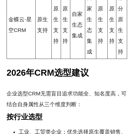
原
原
家
原
原
分
自家
金蝶云·星
原生
生
生
生
生
生
原
生态
空CRM
支持
支
支
态
支
支
生
集成
持
持
集
持
持
支
成
持
2026年CRM选型建议
企业选型CRM无需盲目追求功能全、知名度高，可
结合自身属性从三个维度判断：
按行业选型
工业、工贸类企业：优先选择原生覆盖销售、