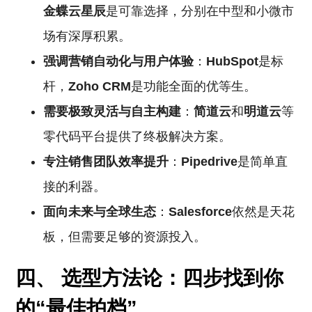
金蝶云星辰
是可靠选择，分别在中型和小微市
场有深厚积累。
强调营销自动化与用户体验
：
HubSpot
是标
杆，
Zoho
CRM
是功能全面的优等生。
需要极致灵活与自主构建
：
简道云
和
明道云
等
零代码平台提供了终极解决方案。
专注销售团队效率提升
：
Pipedrive
是简单直
接的利器。
面向未来与全球生态
：
Salesforce
依然是天花
板，但需要足够的资源投入。
四、 选型方法论：四步找到你
的“最佳拍档”