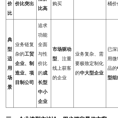
价
价比突出
购买
桶价
比高
比
追求
功能
典
业务链复
全面
型
市场驱动
已深
杂的
工贸
与性
业务复杂、需
适
型
、注重
用微
企业、制
价比
要极致定制化
用
线上获客
品的
造业、项
的
成
的
中大型企业
场
的企业
型组
目制公司
长型
景
中小
企业