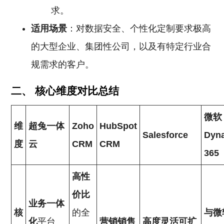
求。
适用场景
：对数据安全、个性化定制要求极高
的大型企业、集团性公司，以及有特定行业合
规需求的客户。
二、 核心维度对比总结
微软
维
超兔一体
Zoho
HubSpot
Salesforce
Dyn
度
云
CRM
CRM
365
高性
价比
业务一体
核
的全
与微
化
平台
营销销售
高度灵活可扩