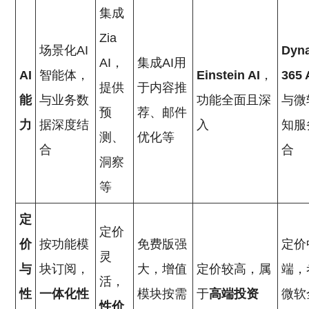
集成
Zia
场景化AI
Dyn
AI，
集成AI用
AI
智能体，
Einstein AI
，
365 
提供
于内容推
能
与业务数
功能全面且深
与微
预
荐、邮件
力
据深度结
入
知服
测、
优化等
合
合
洞察
等
定
定价
价
按功能模
免费版强
定价
灵
与
块订阅，
大，增值
定价较高，属
端，
活，
性
一体化性
模块按需
于
高端投资
微软
性价