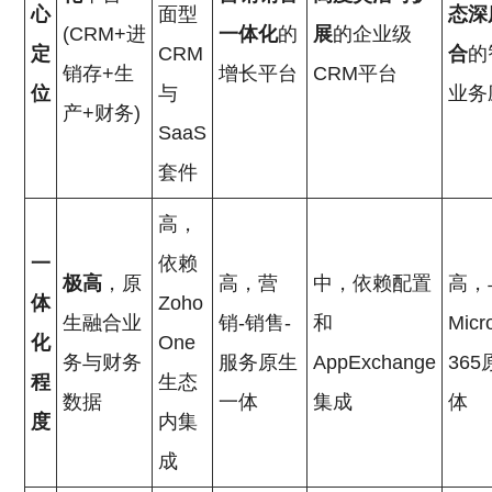
心
面型
态深
(CRM+进
一体化
的
展
的企业级
定
CRM
合
的
销存+生
增长平台
CRM平台
位
与
业务
产+财务)
SaaS
套件
高，
一
依赖
极高
，原
高，营
中，依赖配置
高，
体
Zoho
生融合业
销-销售-
和
Micr
化
One
务与财务
服务原生
AppExchange
36
程
生态
数据
一体
集成
体
度
内集
成