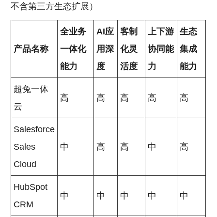
不含第三方生态扩展）
全业务
AI应
客制
上下游
生态
产品名称
一体化
用深
化灵
协同能
集成
能力
度
活度
力
能力
超兔一体
高
高
高
高
高
云
Salesforce
Sales
中
高
高
中
高
Cloud
HubSpot
中
中
中
中
中
CRM