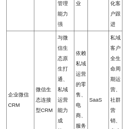
管理
业
化客
能力
户跟
强
进
与微
私域
信生
客户
依赖
态原
全生
私域
生打
命周
运营
通、
期运
的零
微信生
私域
营、
企业微信
售、
态连接
运营
SaaS
社群
CRM
电
型CRM
能力
营
商、
成
销、
服务