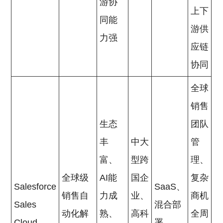
游协
上下
同能
游供
力强
应链
协同
全球
销售
生态
团队
丰
中大
管
富、
型跨
理、
全球级
AI能
国企
复杂
Salesforce
SaaS、
销售自
力成
业、
商机
Sales
混合部
动化解
熟、
高科
全周
Cloud
署