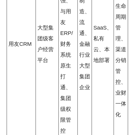
强、
制
生命
与用
造、
周期
友
流
大型集
SaaS、
管
ERP/
通、
团级客
私有
理、
用友CRM
财务
金融
户经营
云、本
渠道
系统
行业
平台
地部署
分销
原生
大型
管
打
集团
控、
通、
企业
业财
集团
一体
级权
化
限管
控