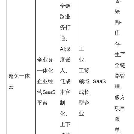
售-
全链
采
路业
购-
务打
库
通、
存-
AI深
工
生产
全业务
度嵌
业、
全链
一体化
入、
工贸
超兔一体
路管
企业经
低成
领域
SaaS
云
理、
营SaaS
本客
成长
多方
平台
制
型企
项目
化、
业
跟
上下
单、