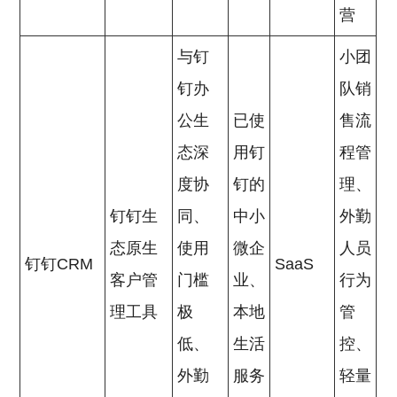
营
与钉
小团
钉办
队销
公生
已使
售流
态深
用钉
程管
度协
钉的
理、
钉钉生
同、
中小
外勤
态原生
使用
微企
人员
钉钉CRM
SaaS
客户管
门槛
业、
行为
理工具
极
本地
管
低、
生活
控、
外勤
服务
轻量