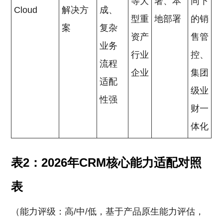
等大
署、本
同下
Cloud
解决方
成、
型重
地部署
的销
案
复杂
资产
售管
业务
行业
控、
流程
企业
集团
适配
级业
性强
财一
体化
表2：2026年CRM核心能力适配对照
表
（能力评级：高/中/低，基于产品原生能力评估，