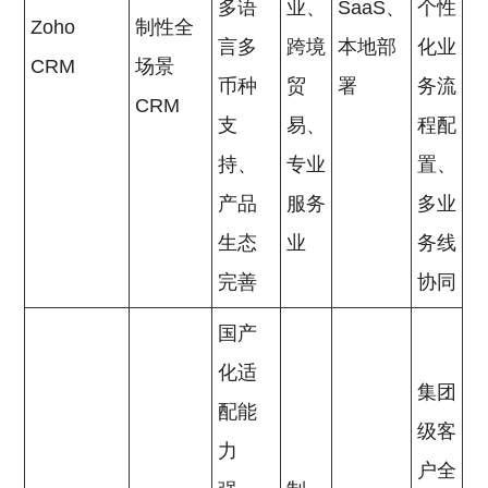
多语
业、
SaaS、
个性
Zoho
制性全
言多
跨境
本地部
化业
CRM
场景
币种
贸
署
务流
CRM
支
易、
程配
持、
专业
置、
产品
服务
多业
生态
业
务线
完善
协同
国产
化适
集团
配能
级客
力
户全