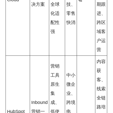
决方案
全球
技、
期跟
化适
零售
进、
配性
快消
跨区
强
域客
户运
营
内容
营销
获
工具
中小
客、
原生
微企
线索
集
业、
全链
Inbound
成、
跨境
路培
HubSpot
营销一
低使
电