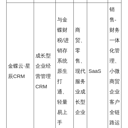
销
与金
售-
蝶财
商
财务
税/进
贸、
一体
销存
零
化管
成长型
系统
售、
理、
金蝶云·星
企业经
原生
现代
SaaS
小微
辰CRM
营管理
打
服务
商贸
CRM
通、
业成
企业
轻量
长型
客户
易上
企业
全链
手
路运