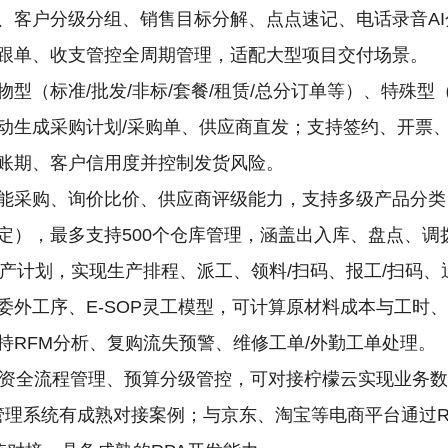
、客户分级分组、销售目标分解、点点速记、电话录音A
跟单、收支管控全周期管理，适配大型项目交付场景。
物型（标准/批发/非标/套餐/租赁/总分订单等）、特殊
动生成采购计划/采购单、供应商直发；支持签约、开票
账期、客户信用度并控制发货风险。
能采购、询价比价、供应商评级能力，支持多级产品分类
定），最多支持500个仓库管理，涵盖出入库、盘点、调
生产计划，实现生产排程、派工、领料/扫码、报工/扫码、
委外工序、E-SOP灵工模型，可计算原材料成本与工时
持RFM分析、复购流失预警、维修工单/外勤工单处理。
薪资全流程管理、预算分级管控，可对接柠檬云实现业务
等管理系统有成熟对接案例；与京东、淘宝等电商平台通过