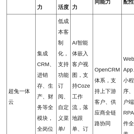
同能力
配
力
活度
力
低成
本客
制
AI智能
集成
化，
体嵌入
We
CRM、
支持
客户视
OpenCRM
Ap
进销
功能
图，支
体系，支
小
存、生
订
持Coze
超兔一体
持上下游
序
产、财
阅、
工作
云
客户、供
户
务等全
自定
流，落
应商全链
RP
模块，
义菜
地跟
路协同
件
全岗位
单/
单、订