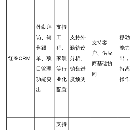
外勤拜
支持
访、销
工
支持外
移
支持客
售跟
程、
勤轨迹
能
户、供应
红圈CRM
单、项
家装
分析、
出
商基础协
目管理
等行
销售进
持
同
功能突
业化
度预测
操
出
配置
支持