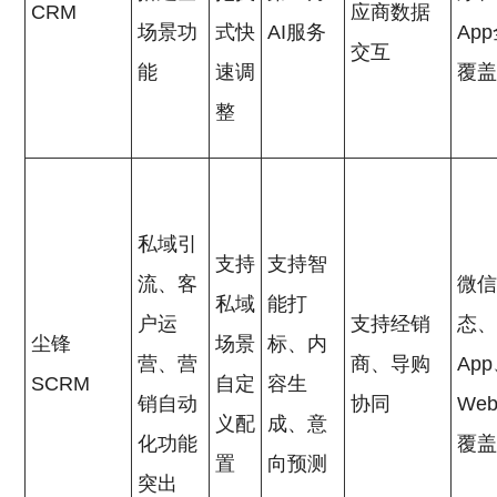
CRM
应商数据
场景功
式快
AI服务
Ap
交互
能
速调
覆
整
私域引
支持
支持智
流、客
微
私域
能打
户运
支持经销
态
尘锋
场景
标、内
营、营
商、导购
Ap
SCRM
自定
容生
销自动
协同
We
义配
成、意
化功能
覆
置
向预测
突出