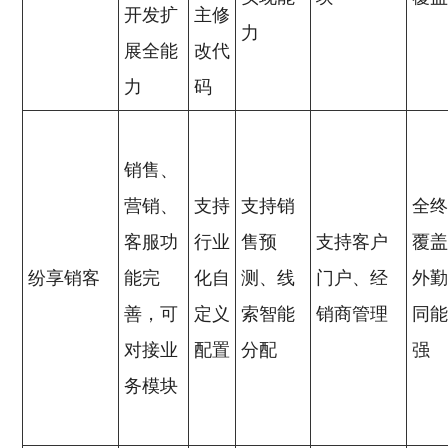
开发扩
主修
力
展全能
改代
力
码
销售、
营销、
支持
支持销
全
客服功
行业
售预
支持客户
覆
纷享销客
能完
化自
测、线
门户、经
外
善，可
定义
索智能
销商管理
同
对接业
配置
分配
强
务模块