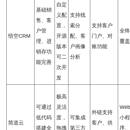
自定
基础销
义配
支持线
售、客
置，
索分
支持客户
户管
全
悟空CRM
开源
配、客
门户、对
理、进
覆
版本
户画像
账功能
销存功
可二
分析
能完善
次开
发
极高
可通过
灵活
We
外链支持
低代码
度，
可集成
小
简道云
客户、供
搭建全
拖拽
第三方
序