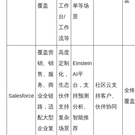
盖
覆盖
工作
单等场
台/
景
工作
流等
覆盖营
高度
销、销
定制
Einstein
售、服
化，
AI平
务、商
生态
台，支
社区云支
全
Salesforce
业全链
伙伴
持预测
持客户、
覆
路，适
支持
分析、
伙伴协同
配大型
复杂
智能推
企业复
场景
荐