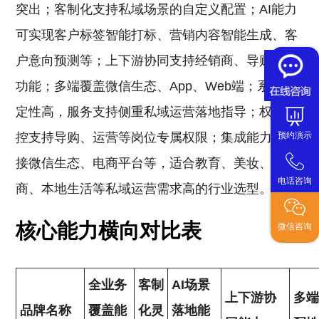
突出；客制化支持私域场景的自定义配置；AI能力
可实现客户标签智能打标、营销内容智能生成、客
户意向预测等；上下游协同支持经销商、导购协同
功能；多端覆盖微信生态、App、Web端；系统稳
定性高，服务支持侧重私域运营落地指导；权限管
控支持导购、运营等岗位专属权限；集成能力可对
预约演示
接微信生态、电商平台等，适合教育、美妆、电
电话咨询
商、本地生活等私域运营需求高的行业选型。
核心能力横向对比表
微信咨询
全业务
客制
AI场景
上下游协
多
品牌名称
覆盖能
化灵
落地能