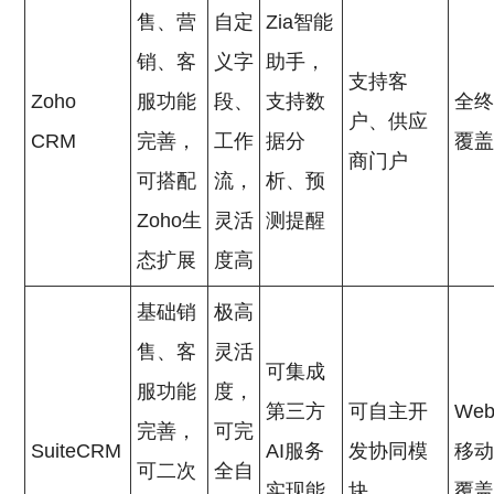
售、营
自定
Zia智能
销、客
义字
助手，
支持客
Zoho
服功能
段、
支持数
全
户、供应
CRM
完善，
工作
据分
覆
商门户
可搭配
流，
析、预
Zoho生
灵活
测提醒
态扩展
度高
基础销
极高
售、客
灵活
可集成
服功能
度，
第三方
可自主开
We
完善，
可完
SuiteCRM
AI服务
发协同模
移
可二次
全自
实现能
块
覆