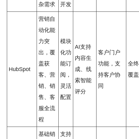
杂需求
开发
营销自
动化能
力突
模块
AI支持
出，覆
化功
客户门户
内容生
盖获
能订
功能，支
全
HubSpot
成、线
客、营
阅，
持客户协
覆
索智能
销、销
灵活
同
评分
售、客
配置
服全流
程
基础销
支持