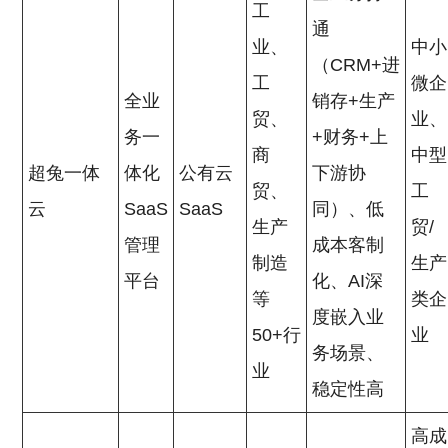
工
通
业、
中小
（CRM+进
工
微企
全业
销存+生产
贸、
业、
务一
+财务+上
商
中型
超兔一体
体化
公有云
下游协
贸、
工
云
SaaS
SaaS
同）、低
生产
贸/
管理
成本客制
制造
生产
平台
化、AI深
等
类企
度嵌入业
50+行
业
务场景、
业
稳定性高
高成