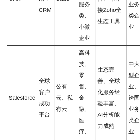
服务
业务
CRM
接Zoho全
类、
类企
生态工具
小微
业
企业
高科
技、
中大
生态完
零
型企
全球
善、全球
公有
售、
业、
客户
化服务经
Salesforce
云、私
金
跨国
成功
验丰富、
有云
融、
业务
平台
AI分析能
医
类企
力成熟
疗、
业