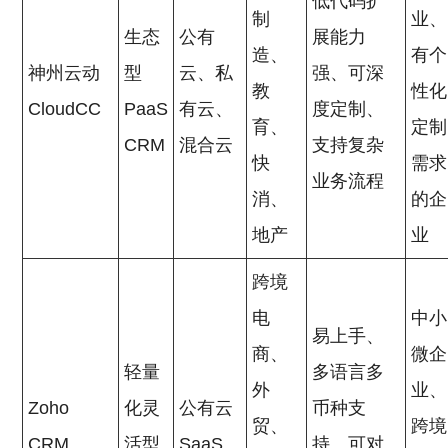
低代码扩
制
业、
生态
公有
展能力
造、
有个
神州云动
型
云、私
强、可深
教
性化
CloudCC
PaaS
有云、
度定制、
育、
定制
CRM
混合云
支持复杂
快
需求
业务流程
消、
的企
地产
业
跨境
电
中小
易上手、
商、
微企
轻量
多语言多
外
业、
Zoho
化灵
公有云
币种支
贸、
跨境
CRM
活型
SaaS
持、可对