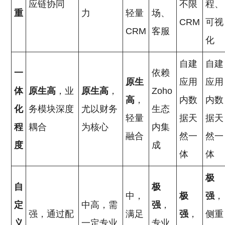
应链协同
不限
程、
重
力
轻量
场、
CRM
可视
CRM
客服
化
自建
自建
一
依赖
原生
应用
应用
体
原生高
，业
原生高
，
Zoho
高
，
内数
内数
化
务模块深度
尤以财务
生态
轻量
据天
据天
程
耦合
为核心
内集
融合
然一
然一
度
成
体
体
极
自
极
中，
极
强
，
定
中高，需
强
，
强，通过配
满足
强
，
侧重
义
一定专业
专业