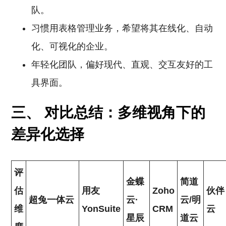
队。
习惯用表格管理业务，希望将其在线化、自动
化、可视化的企业。
年轻化团队，偏好现代、直观、交互友好的工
具界面。
三、 对比总结：多维视角下的
差异化选择
评
金蝶
简道
估
用友
Zoho
伙伴
超兔一体云
云·
云/明
维
YonSuite
CRM
云
星辰
道云