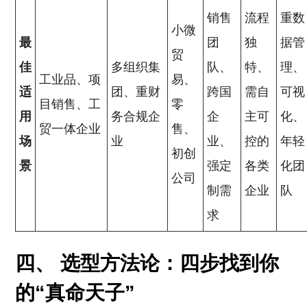
销售
流程
重数
小微
最
团
独
据管
贸
佳
多组织集
队、
特、
理、
工业品、项
易、
适
团、重财
跨国
需自
可视
目销售、工
零
用
务合规企
企
主可
化、
贸一体企业
售、
场
业
业、
控的
年轻
初创
景
强定
各类
化团
公司
制需
企业
队
求
四、 选型方法论：四步找到你
的“真命天子”