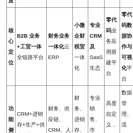
度
零代
零代
小微
专业
码数
核
码
业
B2B
业务
财务业务
企财
CRM
据协
心
务应
+工贸一体
一体化
云
税贸
及
作与
定
用搭
全链路平台
ERP
一体
SaaS
可视
位
建平
化
生态
化
平
台
台
数据
财
专业
高度
管
功
财务、供
务、
销
CRM+进销
自定
理、
能
应链、
进销
售、
存+生产+供
义，
流
侧
CRM、人
存、
市