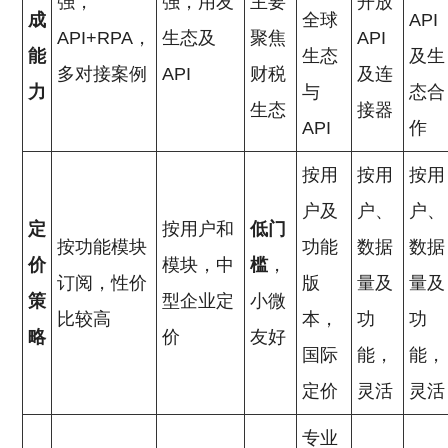
强，
强，用友
主要
开放
成
全球
API
API+RPA，
生态及
聚焦
API
能
生态
及生
多对接案例
API
财税
及连
力
与
态合
生态
接器
API
作
按用
按用
按用
户及
户、
户、
定
按用户和
低门
按功能模块
功能
数据
数据
价
模块，中
槛
，
订阅，性价
版
量及
量及
策
型企业定
小微
比较高
本，
功
功
略
价
友好
国际
能，
能，
定价
灵活
灵活
专业