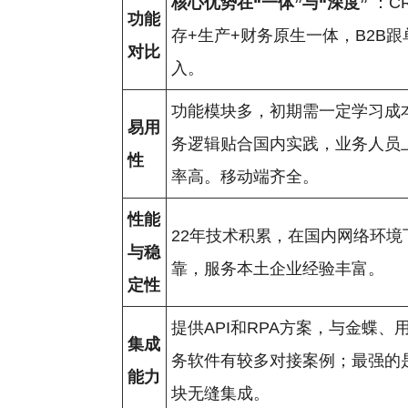
核心优势在“一体”与“深度”
：C
功能
存+生产+财务原生一体，B2B
对比
入。
功能模块多，初期需一定学习成
易用
务逻辑贴合国内实践，业务人员
性
率高。移动端齐全。
性能
22年技术积累，在国内网络环境
与稳
靠，服务本土企业经验丰富。
定性
提供API和RPA方案，与金蝶、
集成
务软件有较多对接案例；最强的
能力
块无缝集成。