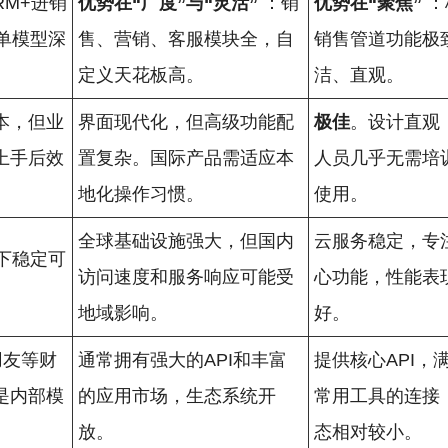
RM+进销
优势在“广度”与“灵活”
：销
优势在“聚焦”
：
跟单模型深
售、营销、客服模块全，自
销售管道功能极
定义天花板高。
洁、直观。
本，但业
界面现代化，但高级功能配
极佳
。设计直观
上手后效
置复杂。国际产品需适应本
人员几乎无需培
地化操作习惯。
使用。
全球基础设施强大，但国内
云服务稳定，专
下稳定可
访问速度和服务响应可能受
心功能，性能表
地域影响。
好。
用友等财
通常拥有强大的API和丰富
提供核心API，
是内部模
的应用市场，生态系统开
常用工具的连接
放。
态相对较小。