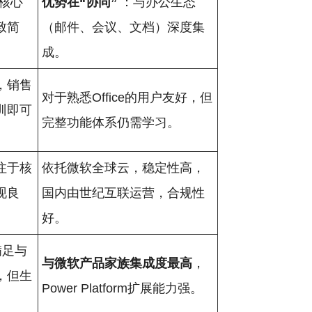
核心
优势在“协同”
：与办公生态
致简
（邮件、会议、文档）深度集
成。
，销售
对于熟悉Office的用户友好，但
训即可
完整功能体系仍需学习。
注于核
依托微软全球云，稳定性高，
现良
国内由世纪互联运营，合规性
好。
满足与
与微软产品家族集成度最高
，
，但生
Power Platform扩展能力强。