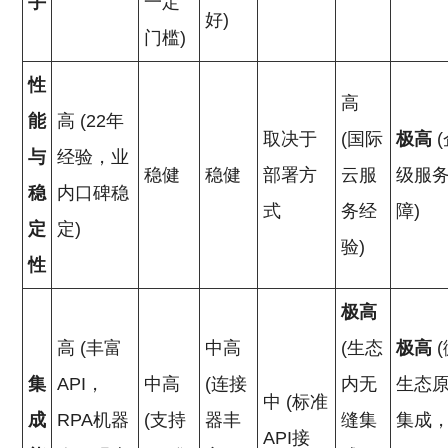
手
一定
好)
门槛)
性
高
能
高 (22年
取决于
(国际
极高
与
经验，业
稳健
稳健
部署方
云服
级服
稳
内口碑稳
式
务经
障)
定
定)
验)
性
极高
高 (丰富
中高
(生态
极高
集
API，
中高
(连接
内无
生态
中 (标准
成
RPA机器
(支持
器丰
缝集
集成
API接