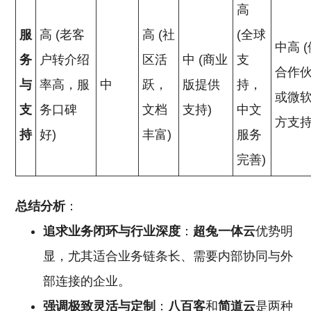
高
服
高 (老客
高 (社
(全球
中高 
务
户转介绍
区活
中 (商业
支
合作
与
率高，服
中
跃，
版提供
持，
或微
支
务口碑
文档
支持)
中文
方支持
持
好)
丰富)
服务
完善)
总结分析
：
追求业务闭环与行业深度
：
超兔一体云
优势明
显，尤其适合业务链条长、需要内部协同与外
部连接的企业。
强调极致灵活与定制
：
八百客
和
简道云
是两种