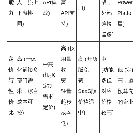
能
人，强上
API集
富，
成，
Power
口)
力
下游协
成)
API支
外部
Platf
同)
持)
连接
展)
器多)
高
(按
定
高 (一体
用量
高 (开源
中
中高
价
化解锁多
收
版免
(功能
低 (
(根据
与
部门需
费，
费，
多但
高，
定制
性
求，综合
轻量
SaaS版
对应
预算
需求
价
成本可
起步
价格适
价格
的企业
定价)
比
控)
成本
中)
较高)
低)