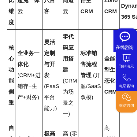
比
超兔一体
八百
简道
悟空
Zoho
Dyna
维
云
客
云
CRM
CRM
365 S
度
零代
灵活
核
码应
全业务一
定制
标准销
心
用搭
全能
企业
体化
与开
售流程
预约演示
功
建
型生
售与
(CRM+进
发
管理
(开
能
(CRM
态化
Offic
销存+生
(PaaS
源/SaaS
电话咨询
侧
为场
CRM
合
产+财务)
平台
双模)
重
景之
微信咨询
能力)
一)
自
高
极高
高 (零