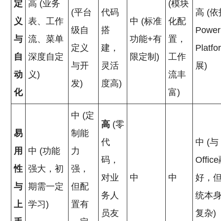
定
高 (业务
(模块
(平台
代码
高 (
义
表、工作
中 (标准
化配
级自
搭
Power
与
流、菜单
功能+有
置，
定义
建，
Platf
自
深度自定
限定制)
工作
与开
灵活
展)
动
义)
流丰
发)
度高)
化
富)
中 (定
高
(零
易
制能
代
中 (与
用
中 (功能
力
码，
Offi
性
强大，初
强，
对业
中
中
好，
与
期需一定
但配
务人
统本
上
学习)
置有
员友
复杂)