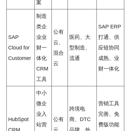
案
制造
类企
SAP ERP
公有
SAP
业业
医药、大
打通、供
云、
Cloud for
财一
型制造、
应链协同
混合
Customer
体化
流通
成熟、业
云
CRM
财一体化
工具
中小
微企
营销工具
跨境电
业入
完善、免
HubSpot
公有
商、DTC
站营
费版功能
CRM
云
品牌、外