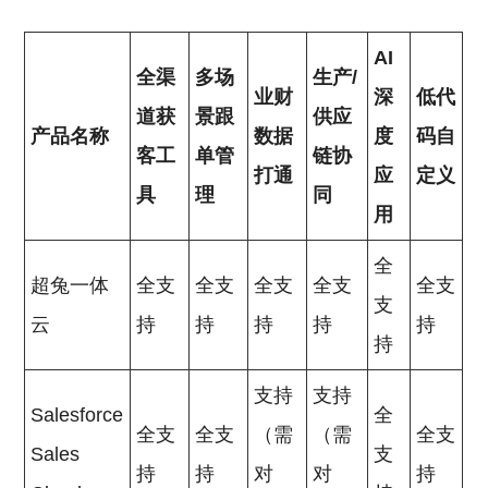
AI
全渠
多场
生产/
业财
深
低代
道获
景跟
供应
产品名称
数据
度
码自
客工
单管
链协
打通
应
定义
具
理
同
用
全
超兔一体
全支
全支
全支
全支
全支
支
云
持
持
持
持
持
持
支持
支持
Salesforce
全
全支
全支
（需
（需
全支
Sales
支
持
持
对
对
持