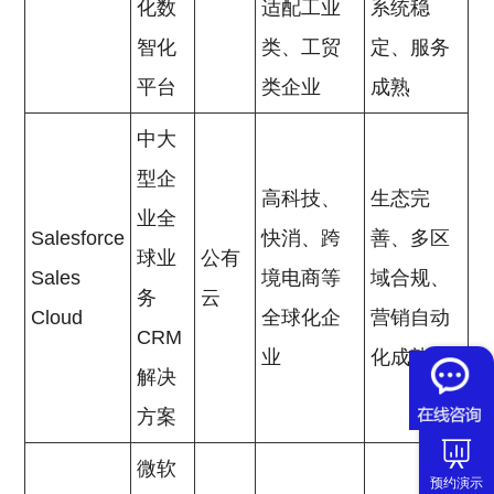
化数
适配工业
系统稳
智化
类、工贸
定、服务
平台
类企业
成熟
中大
型企
高科技、
生态完
业全
Salesforce
快消、跨
善、多区
球业
公有
Sales
境电商等
域合规、
务
云
Cloud
全球化企
营销自动
CRM
业
化成熟
解决
方案
微软
预约演示