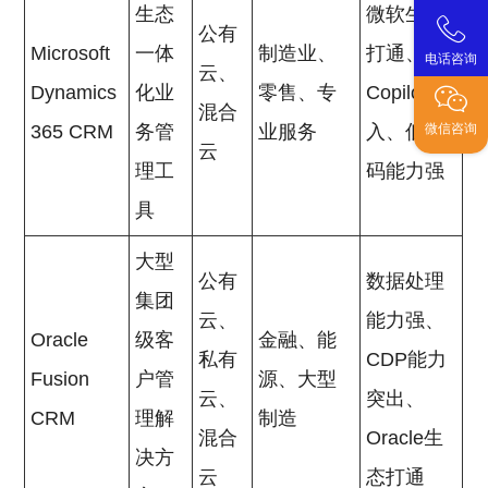
生态
微软生态
公有
Microsoft
一体
制造业、
打通、AI
电话咨询
云、
Dynamics
化业
零售、专
Copilot嵌
混合
365 CRM
务管
业服务
入、低代
微信咨询
云
理工
码能力强
具
大型
公有
数据处理
集团
云、
能力强、
Oracle
级客
金融、能
私有
CDP能力
Fusion
户管
源、大型
云、
突出、
CRM
理解
制造
混合
Oracle生
决方
云
态打通