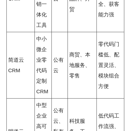
销一
全、获客
贸
体化
能力强
工具
中小
零代码门
微企
商贸、本
槛低、配
简道云
业零
公有
地服务、
置灵活、
CRM
代码
云
零售
模块组合
定制
方便
CRM
中型
公有
企业
低代码工
云、
科技服
高可
作流强、