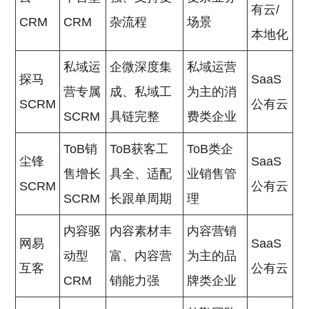
有云/
CRM
CRM
杂流程
场景
本地化
私域运
企微深度集
私域运营
探马
SaaS
营专属
成、私域工
为主的消
SCRM
公有云
SCRM
具链完整
费类企业
ToB销
ToB获客工
ToB类企
尘锋
SaaS
售增长
具全、适配
业销售管
SCRM
公有云
SCRM
长跟单周期
理
内容驱
内容素材丰
内容营销
网易
SaaS
动型
富、内容营
为主的品
互客
公有云
CRM
销能力强
牌类企业