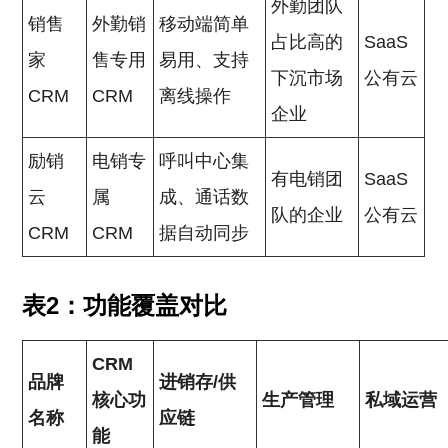
外勤团队
销售
外勤销
移动端简单
占比高的
SaaS
家
售专用
易用、支持
下沉市场
公有云
CRM
CRM
离线操作
企业
励销
电销专
呼叫中心集
有电销团
SaaS
云
属
成、通话数
队的企业
公有云
CRM
CRM
据自动同步
表2：功能覆盖对比
CRM
品牌
进销存/供
核心功
生产管理
私域运营
名称
应链
能