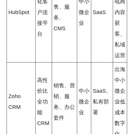
化客
中小
电商
售、服
HubSpot
户连
微企
SaaS
内容
务、
接平
业
获
CMS
台
客、
私域
运营
出海
高性
中小
销售、营
价比
中小
SaaS、
微企
Zoho
销、服
全功
微企
私有部
业低
CRM
务、办公
能
业
署
成本
套件
CRM
数字