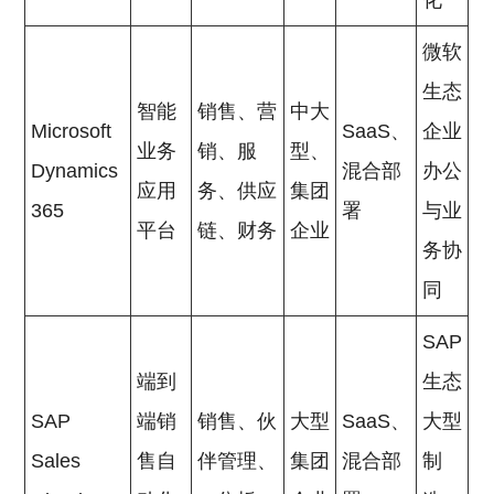
化
微软
生态
智能
销售、营
中大
Microsoft
SaaS、
企业
业务
销、服
型、
Dynamics
混合部
办公
应用
务、供应
集团
365
署
与业
平台
链、财务
企业
务协
同
SAP
端到
生态
SAP
端销
销售、伙
大型
SaaS、
大型
Sales
售自
伴管理、
集团
混合部
制