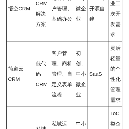
CRM
业二
悟空CRM
户管理、
微企
开源自
解决
次开
基础办公
业
建
方案
发需
求
灵活
客户管
初
轻量
低代
理、商机
创、
简道云
的个
码
管理、自
中小
SaaS
CRM
性化
CRM
定义表单
微企
管理
流程
业
需求
ToC
私域运
中小
类企