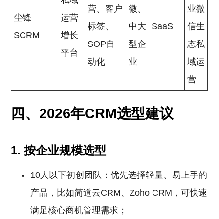
私域
营、客户
微、
业微
尘锋
运营
标签、
中大
SaaS
信生
SCRM
增长
SOP自
型企
态私
平台
动化
业
域运
营
四、2026年CRM选型建议
1. 按企业规模选型
10人以下初创团队：优先选择轻量、易上手的
产品，比如简道云CRM、Zoho CRM，可快速
满足核心商机管理需求；