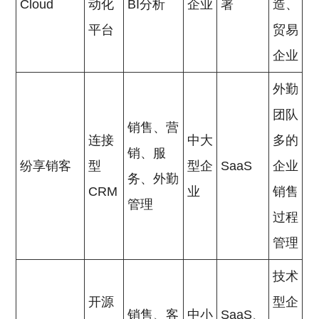
Cloud
动化
BI分析
企业
署
造、
平台
贸易
企业
外勤
团队
销售、营
连接
中大
多的
销、服
纷享销客
型
型企
SaaS
企业
务、外勤
CRM
业
销售
管理
过程
管理
技术
开源
型企
销售、客
中小
SaaS、