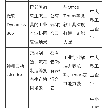
已部署微
与Office、
中大
微软
软生态工
公有
Teams等微
型工
Dynamics
具的工业
云/混
软工具深度
业企
365
企业协同
合云
打通、BI能
业
管理场景
力强
离散制
公有
工业行业解
中大
造、流程
云/私
神州云动
决方案成
型工
制造等复
有云/
CloudCC
熟、PaaS定
业企
杂生产协
混合
制能力强
业
同场景
云
中小