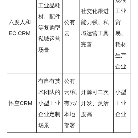
规模
工业品耗
社交化跟进
工业
材、配件
六度人和
公有
能力强、私
贸
等复购型
EC CRM
云
域运营工具
易、
私域运营
完善
耗材
场景
生产
企业
有自有技
公有
术团队的
云/私
开源可二次
小型
悟空CRM
小型工业
有云/
开发、灵活
工业
企业定制
本地
度高
企业
场景
部署