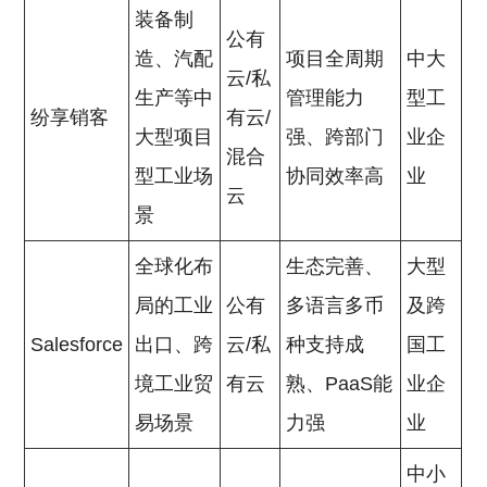
装备制
公有
造、汽配
项目全周期
中大
云/私
生产等中
管理能力
型工
纷享销客
有云/
大型项目
强、跨部门
业企
混合
型工业场
协同效率高
业
云
景
全球化布
生态完善、
大型
局的工业
公有
多语言多币
及跨
Salesforce
出口、跨
云/私
种支持成
国工
境工业贸
有云
熟、PaaS能
业企
易场景
力强
业
中小