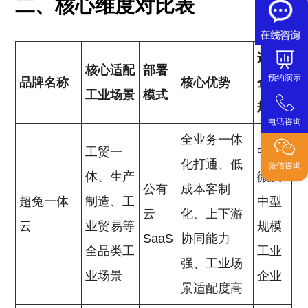
二、核心维度对比表
适配
核心适配
部署
预约演示
品牌名称
核心优势
企业
工业场景
模式
规模
电话咨询
全业务一体
工贸一
中小
化打通、低
微信咨询
体、生产
微及
公有
成本客制
超兔一体
制造、工
中型
云
化、上下游
云
业贸易等
规模
SaaS
协同能力
全品类工
工业
强、工业场
业场景
企业
景适配度高