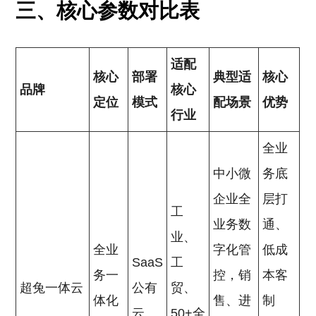
三、核心参数对比表
适配
核心
部署
典型适
核心
品牌
核心
定位
模式
配场景
优势
行业
全业
中小微
务底
企业全
层打
工
业务数
通、
业、
全业
字化管
低成
SaaS
工
务一
控，销
本客
超兔一体云
公有
贸、
体化
售、进
制
云
50+全