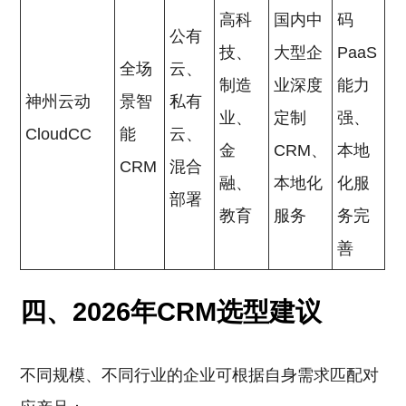
高科
国内中
码
公有
技、
大型企
PaaS
全场
云、
制造
业深度
能力
神州云动
景智
私有
业、
定制
强、
CloudCC
能
云、
金
CRM、
本地
CRM
混合
融、
本地化
化服
部署
教育
服务
务完
善
四、2026年CRM选型建议
不同规模、不同行业的企业可根据自身需求匹配对