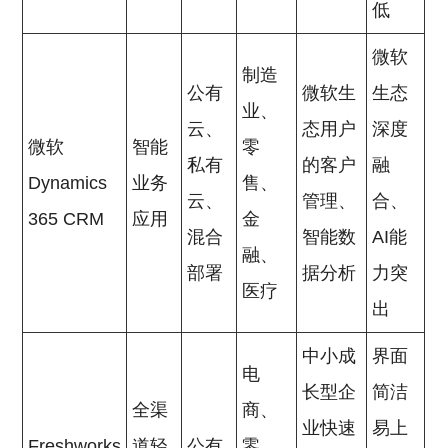
低
微软
制造
公有
微软生
生态
业、
云、
态用户
深度
微软
智能
零
私有
的客户
融
Dynamics
业务
售、
云、
管理、
合、
365 CRM
应用
金
混合
智能数
AI能
融、
部署
据分析
力突
医疗
出
中小成
界面
电
长型企
简洁
全渠
商、
业快速
易上
Freshworks
道轻
公有
零