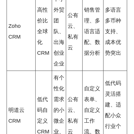
高性
外贸
销售管
多语言
公有
价比
团
理、多
多币种
Zoho
云、
全球
队、
语言适
支持、
CRM
私有
化
出海
配、数
成本优
云
CRM
创业
据分析
势突出
企业
有个
低代码
性化
自定义
灵活搭
低代
需求
公有
表单、
建、适
明道云
码自
的小
云、
自定义
配小众
CRM
定义
微企
私有
工作
行业个
CRM
业、
云
流、数