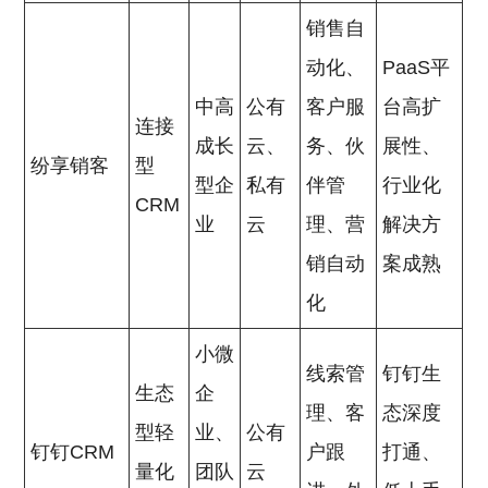
销售自
动化、
PaaS平
中高
公有
客户服
台高扩
连接
成长
云、
务、伙
展性、
纷享销客
型
型企
私有
伴管
行业化
CRM
业
云
理、营
解决方
销自动
案成熟
化
小微
线索管
钉钉生
生态
企
理、客
态深度
型轻
业、
公有
钉钉CRM
户跟
打通、
量化
团队
云