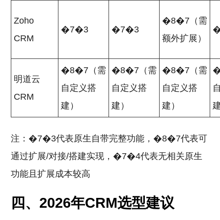
Zoho
�8�7（需
�7�3
�7�3
�
CRM
额外扩展）
�8�7（需
�8�7（需
�8�7（需
明道云
自定义搭
自定义搭
自定义搭
CRM
建）
建）
建）
注：�7�3代表原生自带完整功能，�8�7代表可
通过扩展/对接/搭建实现，�7�4代表无相关原生
功能且扩展成本较高
四、2026年CRM选型建议