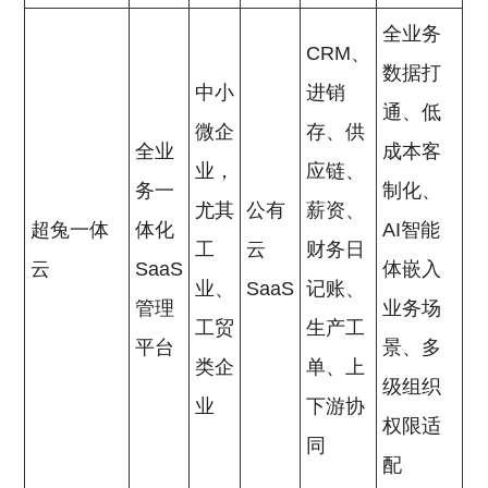
全业务
CRM、
数据打
中小
进销
通、低
微企
存、供
全业
成本客
业，
应链、
务一
制化、
尤其
公有
薪资、
超兔一体
体化
AI智能
工
云
财务日
云
SaaS
体嵌入
业、
SaaS
记账、
管理
业务场
工贸
生产工
平台
景、多
类企
单、上
级组织
业
下游协
权限适
同
配