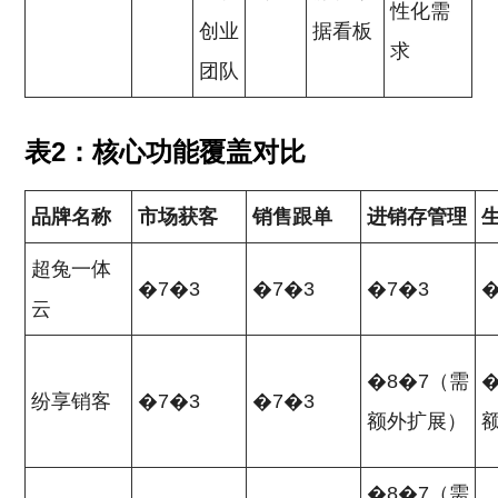
性化需
创业
据看板
求
团队
表2：核心功能覆盖对比
品牌名称
市场获客
销售跟单
进销存管理
超兔一体
�7�3
�7�3
�7�3
�
云
�8�7（需
纷享销客
�7�3
�7�3
额外扩展）
�8�7（需