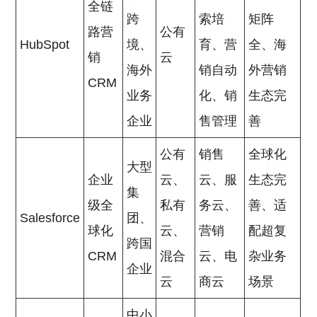
全链
跨
索培
矩阵
路营
公有
HubSpot
境、
育、营
全、海
销
云
海外
销自动
外营销
CRM
业务
化、销
生态完
企业
售管理
善
公有
销售
全球化
大型
企业
云、
云、服
生态完
集
级全
私有
务云、
善、适
Salesforce
团、
球化
云、
营销
配超复
跨国
CRM
混合
云、电
杂业务
企业
云
商云
场景
中小