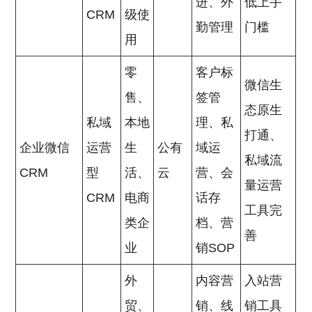
进、外
低上手
CRM
级使
勤管理
门槛
用
零
客户标
微信生
售、
签管
态原生
私域
本地
理、私
打通、
企业微信
运营
生
公有
域运
私域流
CRM
型
活、
云
营、会
量运营
CRM
电商
话存
工具完
类企
档、营
善
业
销SOP
外
内容营
入站营
贸、
销、线
销工具