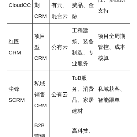
CloudCC
期
有云、
费品、金
支持
CRM
混合云
融
工程建
项目
项目全周期
红圈
筑、装备
型
公有云
管控、成本
CRM
制造、专
CRM
核算
业服务
ToB服
私域
尘锋
务、消费
私域获客、
销售
公有云
SCRM
品、家居
智能跟单
CRM
建材
B2B
高科技、
营销