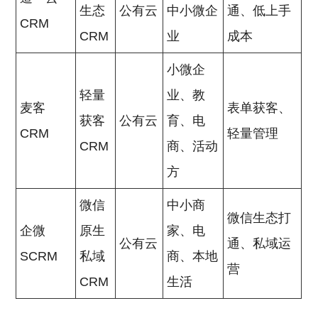
生态
公有云
中小微企
通、低上手
CRM
CRM
业
成本
小微企
轻量
业、教
麦客
表单获客、
获客
公有云
育、电
CRM
轻量管理
CRM
商、活动
方
微信
中小商
微信生态打
企微
原生
家、电
公有云
通、私域运
SCRM
私域
商、本地
营
CRM
生活