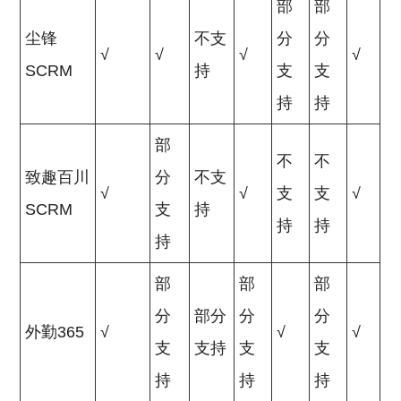
部
部
尘锋
不支
分
分
√
√
√
√
SCRM
持
支
支
持
持
部
不
不
致趣百川
分
不支
√
√
支
支
√
SCRM
支
持
持
持
持
部
部
部
分
部分
分
分
外勤365
√
√
√
支
支持
支
支
持
持
持