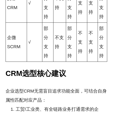
√
支
支
CRM
支
持
支
支
持
持
持
持
持
部
部
部
不
不
企微
分
不支
分
分
√
支
支
SCRM
支
持
支
支
持
持
持
持
持
CRM选型核心建议
企业选型CRM无需盲目追求功能全面，可结合自身
属性匹配对应产品：
工贸/工业类、有全链路业务打通需求的企