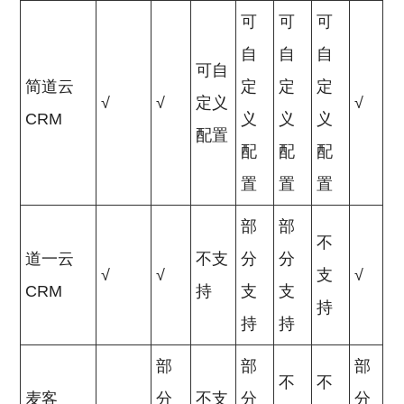
可
可
可
自
自
自
可自
简道云
定
定
定
√
√
定义
√
CRM
义
义
义
配置
配
配
配
置
置
置
部
部
不
道一云
不支
分
分
√
√
支
√
CRM
持
支
支
持
持
持
部
部
部
不
不
麦客
分
不支
分
分