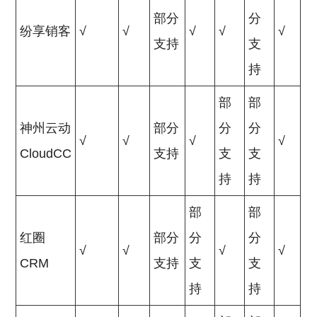
部分
分
纷享销客
√
√
√
√
√
支持
支
持
部
部
神州云动
部分
分
分
√
√
√
√
CloudCC
支持
支
支
持
持
部
部
红圈
部分
分
分
√
√
√
√
CRM
支持
支
支
持
持