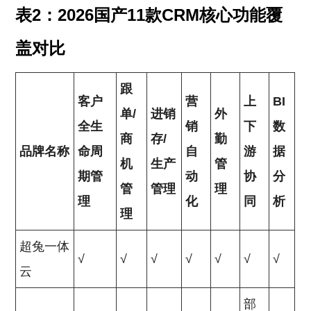
表2：2026国产11款CRM核心功能覆
盖对比
跟
客户
营
上
BI
单/
进销
外
全生
销
下
数
商
存/
勤
品牌名称
命周
自
游
据
机
生产
管
期管
动
协
分
管
管理
理
理
化
同
析
理
超兔一体
√
√
√
√
√
√
√
云
部