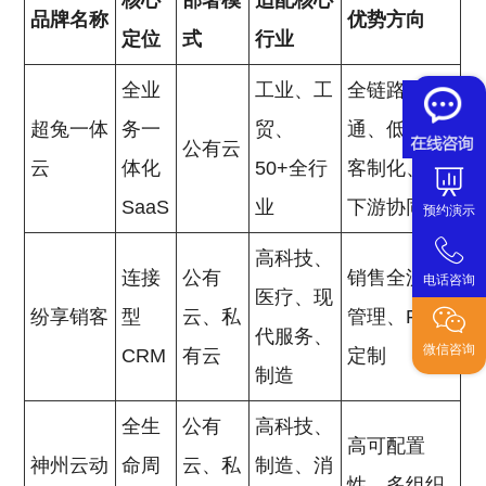
核心
部署模
适配核心
品牌名称
优势方向
定位
式
行业
全业
工业、工
全链路打
超兔一体
务一
贸、
通、低成本
公有云
云
体化
50+全行
客制化、上
SaaS
业
下游协同
预约演示
高科技、
连接
公有
销售全流程
电话咨询
医疗、现
纷享销客
型
云、私
管理、PaaS
代服务、
微信咨询
CRM
有云
定制
制造
全生
公有
高科技、
高可配置
神州云动
命周
云、私
制造、消
性、多组织