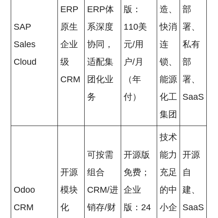
ERP
ERP体
版：
造、
部
SAP
原生
系深度
110美
快消
署、
Sales
企业
协同，
元/用
连
私有
Cloud
级
适配集
户/月
锁、
部
CRM
团化业
（年
能源
署、
务
付）
化工
SaaS
集团
技术
可按需
开源版
能力
开源
开源
组合
免费；
充足
自
Odoo
模块
CRM/进
企业
的中
建、
CRM
化
销存/财
版：24
小企
SaaS