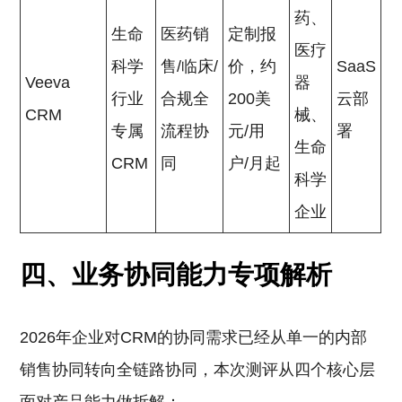
药、
生命
医药销
定制报
医疗
科学
售/临床/
价，约
SaaS
Veeva
器
行业
合规全
200美
云部
CRM
械、
专属
流程协
元/用
署
生命
CRM
同
户/月起
科学
企业
四、业务协同能力专项解析
2026年企业对CRM的协同需求已经从单一的内部
销售协同转向全链路协同，本次测评从四个核心层