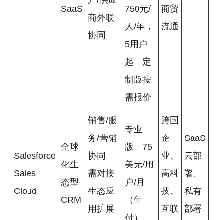
户/供应
SaaS
750元/
商贸
商外联
人/年，
流通
协同
5用户
起；定
制版按
需报价
销售/服
跨国
专业
务/营销
企
SaaS
全球
版：75
Salesforce
协同，
业、
云部
化生
美元/用
Sales
需对接
高科
署、
态型
户/月
Cloud
生态应
技、
私有
CRM
（年
用扩展
互联
部署
付）