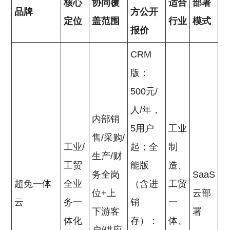
核心
协同覆
适合
部署
品牌
方公开
定位
盖范围
行业
模式
报价
CRM
版：
500元/
人/年，
内部销
5用户
工业
售/采购/
工业/
起；全
制
生产/财
工贸
能版
造、
务全岗
SaaS
超兔一体
全业
（含进
工贸
位+上
云部
云
务一
销
一
下游客
署
体化
存）：
体、