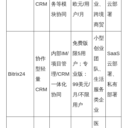
CRM
务等模
欧元/用
业、
云部
块协同
户/月
跨境
署
商贸
小型
免费版
创业
内部IM/
限5用
SaaS
协作
团
项目管
户；专
云部
型轻
队、
Bitrix24
理/CRM
业版：
署、
量
生活
一体化
99美元/
私有
CRM
服务
协同
月/不限
部署
类企
用户
业
医