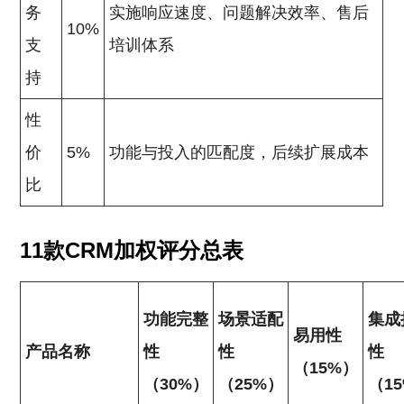
务
实施响应速度、问题解决效率、售后
10%
支
培训体系
持
性
价
5%
功能与投入的匹配度，后续扩展成本
比
11款CRM加权评分总表
功能完整
场景适配
集成
易用性
产品名称
性
性
性
（15%）
（30%）
（25%）
（1