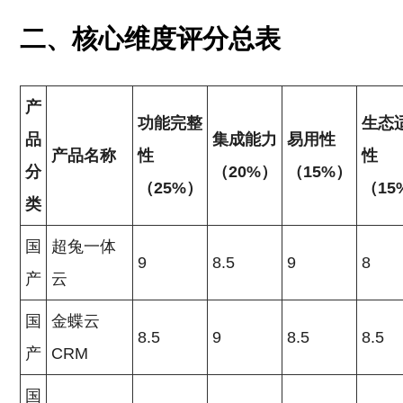
二、核心维度评分总表
产
功能完整
生态
品
集成能力
易用性
产品名称
性
性
分
（20%）
（15%）
（25%）
（15
类
国
超兔一体
9
8.5
9
8
产
云
国
金蝶云
8.5
9
8.5
8.5
产
CRM
国