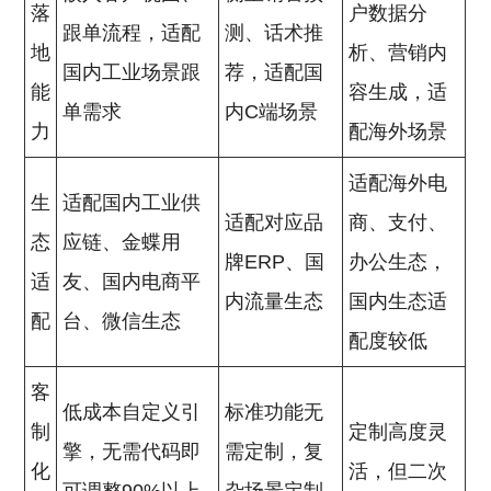
落
户数据分
跟单流程，适配
测、话术推
地
析、营销内
国内工业场景跟
荐，适配国
能
容生成，适
单需求
内C端场景
力
配海外场景
适配海外电
生
适配国内工业供
适配对应品
商、支付、
态
应链、金蝶用
牌ERP、国
办公生态，
适
友、国内电商平
内流量生态
国内生态适
配
台、微信生态
配度较低
客
低成本自定义引
标准功能无
制
定制高度灵
擎，无需代码即
需定制，复
化
活，但二次