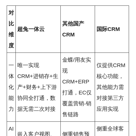
对
比
其他国产
超兔一体云
国际CRM
维
CRM
度
金蝶/用友实
一
唯一实现
仅提供CRM
现
体
CRM+进销存+生
核心功能，
CRM+ERP
化
产+财务+上下游
其他能力需
打通，EC仅
能
协同全打通，数
对接第三方
覆盖营销-销
力
据无需二次对接
应用实现
售链路
AI
侧重全球客
嵌入客户视图、
侧重销售预