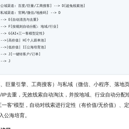
A[公域渠道: 百度/巨量/工商搜客] --> D[超兔线索池]
B[私域渠道: 官网/微信/地推码] --> D
D --> E{自动清洗与去重}
E --> F[按规则自动分配: 地域/行业]
F --> G{AI+三一客模型定性}
G -->|高价值| H[个人跟单池]
G -->|低价值| I[公海培育池]
H --> J[一键转客户/订单]
 --> J
、巨量引擎、工商搜客）与私域（微信、小程序、落地
/IP去重，无效线索自动淘汰，并按地域、行业自动分配
“三一客”模型，自动对线索进行定性（有价值/无价值）、
入公海培育。