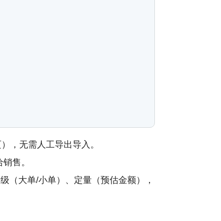
页），无需人工导出导入。
给销售。
定级（大单/小单）、定量（预估金额），