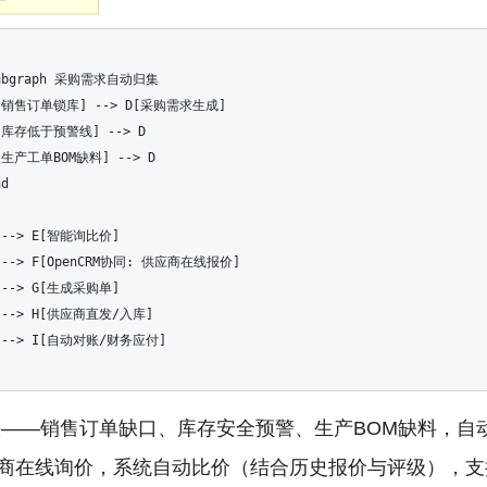
subgraph 采购需求自动归集
A[销售订单锁库] --> D[采购需求生成]
B[库存低于预警线] --> D
C[生产工单BOM缺料] --> D
nd
D --> E[智能询比价]
E --> F[OpenCRM协同: 供应商在线报价]
F --> G[生成采购单]
G --> H[供应商直发/入库]
H --> I[自动对账/财务应付]
——销售订单缺口、库存安全预警、生产BOM缺料，自
供应商在线询价，系统自动比价（结合历史报价与评级），