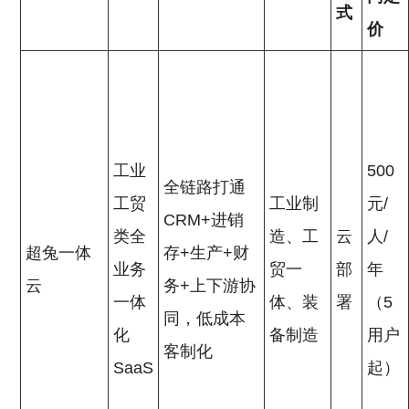
式
价
工业
500
全链路打通
工贸
工业制
元/
CRM+进销
类全
造、工
云
人/
超兔一体
存+生产+财
业务
贸一
部
年
云
务+上下游协
一体
体、装
署
（5
同，低成本
化
备制造
用户
客制化
SaaS
起）