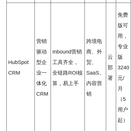
免费
版可
用，
营销
跨境电
专业
驱动
Inbound营销
商、外
云
版
HubSpot
型企
工具齐全，
贸、
部
3240
CRM
业一
全链路ROI核
SaaS、
署
元/
体化
算，易上手
内容营
月
CRM
销
（5
用户
起）