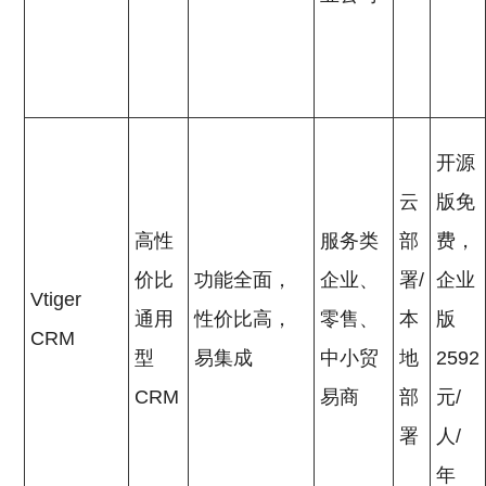
开源
云
版免
高性
服务类
部
费，
价比
功能全面，
企业、
署/
企业
Vtiger
通用
性价比高，
零售、
本
版
CRM
型
易集成
中小贸
地
2592
CRM
易商
部
元/
署
人/
年