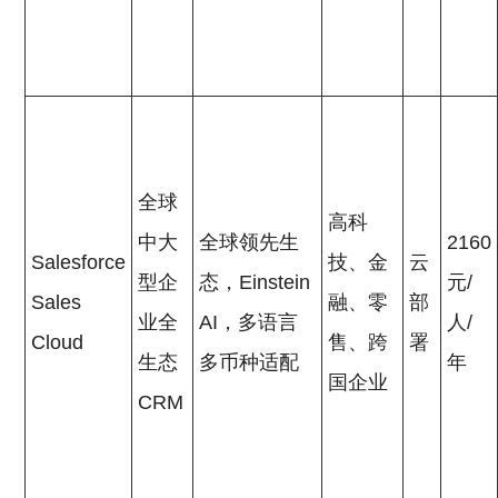
全球
高科
中大
全球领先生
2160
Salesforce
技、金
云
型企
态，Einstein
元/
Sales
融、零
部
业全
AI，多语言
人/
Cloud
售、跨
署
生态
多币种适配
年
国企业
CRM