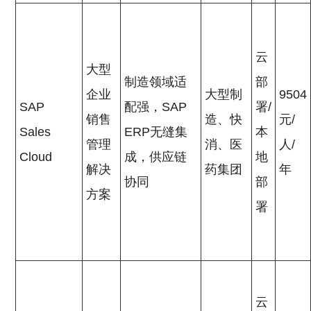
云
大型
制造领域适
部
企业
大型制
9504
SAP
配强，SAP
署/
销售
造、快
元/
Sales
ERP无缝集
本
管理
消、医
人/
Cloud
成，供应链
地
解决
药集团
年
协同
部
方案
署
云