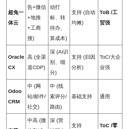
告+微信
动打
超兔一
支持 (自动
ToB
/工
+地推
标、转
体云
均摊)
贸强
+工商
待办、
搜)
算成本)
深 (AI识
Oracle
高 (全渠
支持 (归因
ToC/大企
别、细
CX
道CDP)
分析)
业强
分)
中 (网
中 (线
Odoo
站/邮件/
索评分/
基础支持
通用
CRM
社交)
路由)
中高 (微
深 (营
支持
ToC
/零