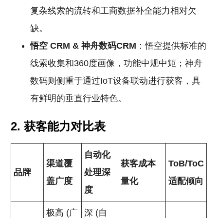
复杂线索的流转和工商数据补全能力相对欠
缺。
悟空
CRM
& 神舟数码CRM
：悟空提供标准的
线索收集和360度画像，功能中规中矩；神舟
数码则侧重于通过IoT设备联动进行获客，具
有鲜明的垂直行业特色。
2. 获客能力对比表
自动化
渠道覆
获客成本
ToB/ToC
品牌
处理深
盖广度
量化
适配倾向
度
极高 (广
深 (自