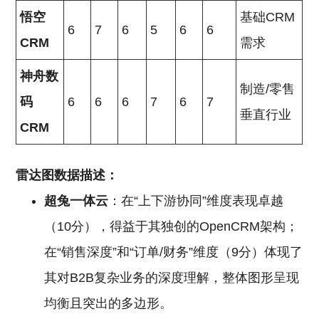
悟空
基础CRM
6
7
6
5
6
6
CRM
需求
神舟数
制造/零售
码
6
6
6
7
6
7
垂直行业
CRM
雷达图数据描述：
超兔一体云
：在“上下游协同”维度表现卓越
（10分），得益于其独创的OpenCRM架构；
在“销售深度”和“订单/财务”维度（9分）体现了
其对B2B复杂业务的深度理解，整体图形呈现
均衡且突出的多边形。