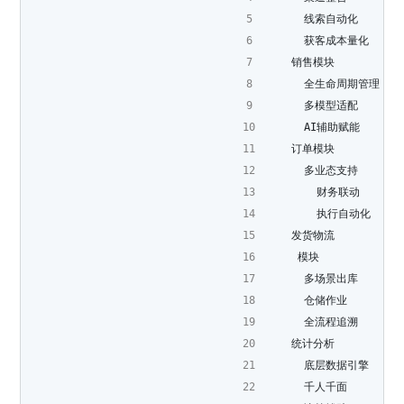
      线索自动化
      获客成本量化
    销售模块
      全生命周期管理
      多模型适配
      AI辅助赋能
    订单模块
      多业态支持
        财务联动
        执行自动化
    发货物流
     模块
      多场景出库
      仓储作业
      全流程追溯
    统计分析
      底层数据引擎
      千人千面