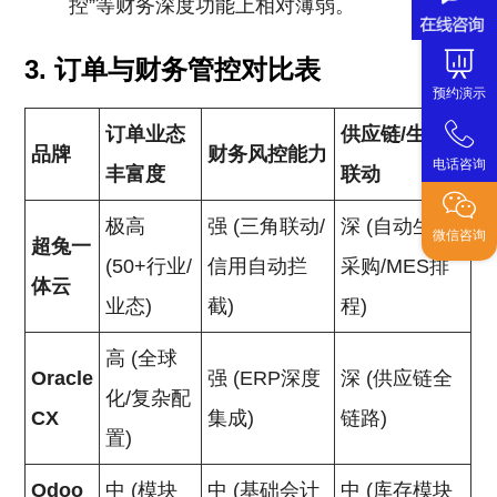
控”等财务深度功能上相对薄弱。
3. 订单与财务管控对比表
预约演示
订单业态
供应链/生产
品牌
财务风控能力
电话咨询
丰富度
联动
极高
强 (三角联动/
深 (自动生成
微信咨询
超兔一
(50+行业/
信用自动拦
采购/MES排
体云
业态)
截)
程)
高 (全球
Oracle
强 (ERP深度
深 (供应链全
化/复杂配
CX
集成)
链路)
置)
Odoo
中 (模块
中 (基础会计
中 (库存模块