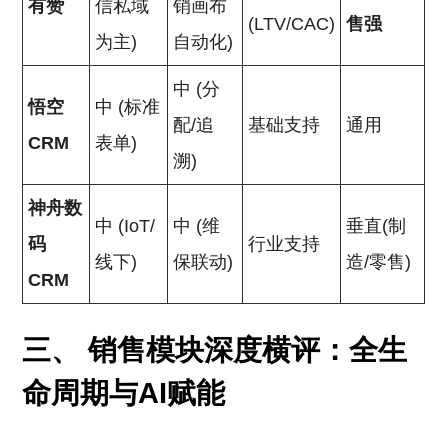
有赞
信私域
销画布
(LTV/CAC)
售强
为主)
自动化)
中 (分
悟空
中 (标准
配/追
基础支持
通用
CRM
表单)
溯)
神舟数
中 (IoT/
中 (维
垂直(制
码
行业支持
线下)
保联动)
造/零售)
CRM
三、 销售模块深度横评：全生
命周期与AI赋能