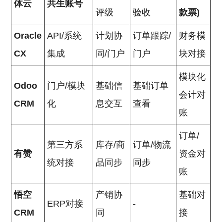
体云
共生账号
评级
验收
款票)
Oracle
API/系统
计划协
订单跟踪/
财务模
CX
集成
同/门户
门户
块对接
模块化
Odoo
门户/模块
基础信
基础订单
会计对
CRM
化
息交互
查看
账
订单/
第三方系
库存/商
订单/物流
有赞
资金对
统对接
品同步
同步
账
悟空
产销协
基础对
ERP对接
-
CRM
同
接