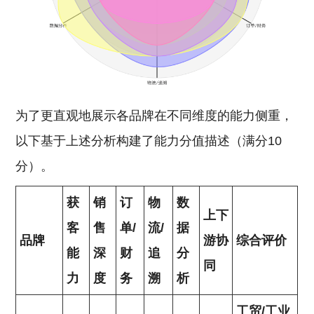
为了更直观地展示各品牌在不同维度的能力侧重，
以下基于上述分析构建了能力分值描述（满分10
分）。
获
销
订
物
数
上下
客
售
单/
流/
据
品牌
游协
综合评价
能
深
财
追
分
同
力
度
务
溯
析
工贸/工业