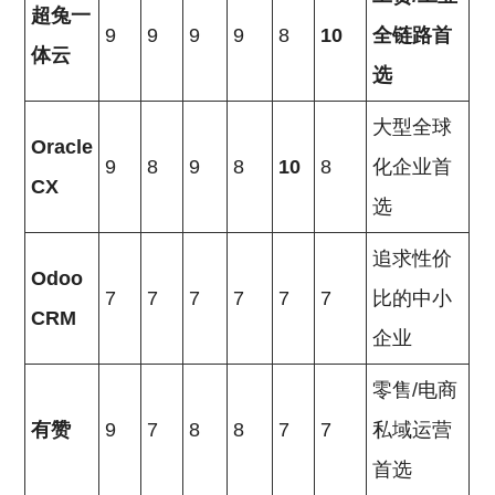
超兔一
9
9
9
9
8
10
全链路首
体云
选
大型全球
Oracle
9
8
9
8
10
8
化企业首
CX
选
追求性价
Odoo
7
7
7
7
7
7
比的中小
CRM
企业
零售/电商
有赞
9
7
8
8
7
7
私域运营
首选