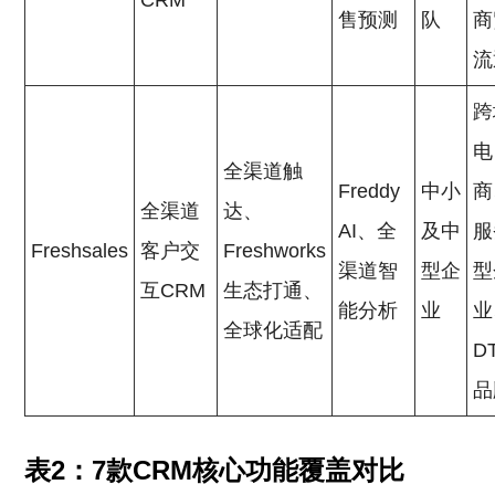
CRM
售预测
队
商
流
跨
电
全渠道触
Freddy
中小
商
全渠道
达、
AI、全
及中
服
Freshsales
客户交
Freshworks
渠道智
型企
型
互CRM
生态打通、
能分析
业
业
全球化适配
D
品
表2：7款CRM核心功能覆盖对比