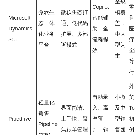
全规
Copilot
零
微软生
微软生态打
模覆
Microsoft
智能辅
售
态一体
通、低代码
盖，
Dynamics
助、全
医
化业务
扩展、多部
中大
365
流程提
疗
平台
署模式
型为
效
金
主
等
行
外
自动录
小微
贸
轻量化
界面简洁、
入、赢
及中
T
销售
Pipedrive
上手快、聚
率预
型销
初
Pipeline
焦跟单管理
判、销
售团
创