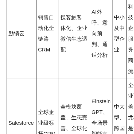
科
AI外
销售自
搜客触客一
中小
技
呼、意
动化全
体化、企业
及中
企
励销云
向预
链路
微信生态适
型企
服
判、通
CRM
配
业
务
话分析
商
流
全
业
Einstein
全模块覆
中大
盖
全球企
GPT、
盖、生态完
型、
尤
Salesforce
业级标
全场景
善、全球化
跨国
是
杆CRM
智能支