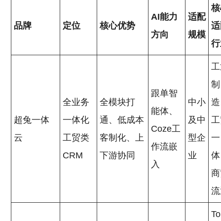
核
AI能力
适配
品牌
定位
核心优势
适
方向
规模
行
工
制
跟单智
全业务
全模块打
中小
造
能体、
超兔一体
一体化
通、低成本
及中
工
Coze工
云
工贸类
客制化、上
型企
一
作流嵌
CRM
下游协同
业
体
入
商
流
T