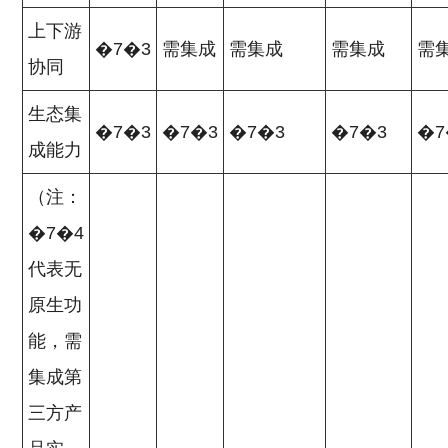
上下游
�7�3
需集成
需集成
需集成
需
协同
生态集
�7�3
�7�3
�7�3
�7�3
�7
成能力
（注：
�7�4
代表无
原生功
能，需
集成第
三方产