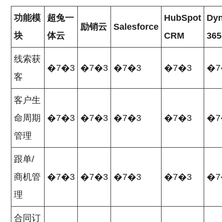
功能模
超兔一
HubSpot
Dy
励销云
Salesforce
块
体云
CRM
365
线索获
�7�3
�7�3
�7�3
�7�3
�7
客
客户生
命周期
�7�3
�7�3
�7�3
�7�3
�7
管理
跟单/
商机管
�7�3
�7�3
�7�3
�7�3
�7
理
合同订