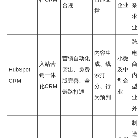
合规
企业
杂
撑
求
业
跨
内容生
电
营销自动化
小微
入站营
成、线
商
HubSpot
突出、免费
及中
销一体
索打
内
CRM
版完善、全
型企
化CRM
分、行
型
链路打通
业
为预判
业
外
制
造