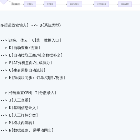
A[多渠道线索输入] --> B{系统类型}
B -->|超兔一体云| C[统一数据入口]
C --> D[自动查重/去重]
D --> E[自动拉取工商/社交数据补全]
E --> F[AI分析意向/生成待办]
F --> G[生命周期自动流转]
G --> H[跨模块同步: 订单/项目/财务]
B -->|传统垂直CRM| I[分散录入]
I --> J[人工查重]
J --> K[基础信息录入]
K --> L[人工打标分类]
L --> M[模块内流转]
M --> N[数据孤岛: 需手动同步]