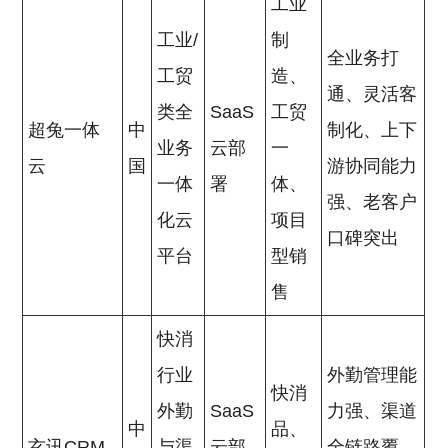
工业
工业/
制
全业务打
工贸
造、
通、灵活客
类全
SaaS
工贸
超兔一体
中
制化、上下
业务
云部
一
云
国
游协同能力
一体
署
体、
强、老客户
化云
项目
口碑突出
平台
型销
售
快消
行业
外勤管理能
快消
外勤
SaaS
力强、渠道
中
品、
玄讯CRM
与渠
云部
全链路覆