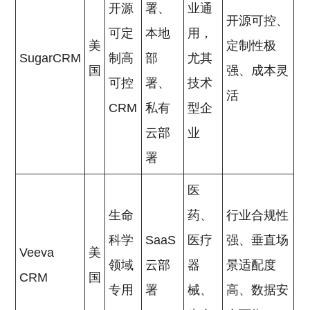
开源
署、
业通
开源可控、
可定
本地
用，
美
定制性极
SugarCRM
制高
部
尤其
国
强、成本灵
可控
署、
技术
活
CRM
私有
型企
云部
业
署
医
生命
药、
行业合规性
科学
SaaS
医疗
强、垂直场
Veeva
美
领域
云部
器
景适配度
CRM
国
专用
署
械、
高、数据安