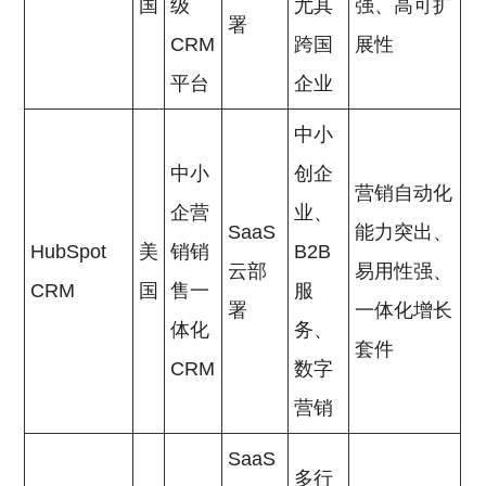
国
级
尤其
强、高可扩
署
CRM
跨国
展性
平台
企业
中小
中小
创企
营销自动化
企营
业、
SaaS
能力突出、
HubSpot
美
销销
B2B
云部
易用性强、
CRM
国
售一
服
署
一体化增长
体化
务、
套件
CRM
数字
营销
SaaS
多行