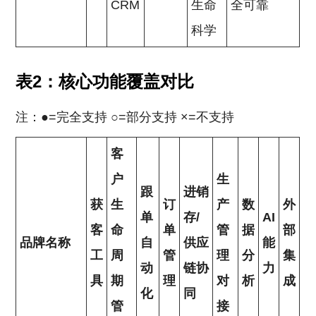
CRM
生命
全可靠
科学
表2：核心功能覆盖对比
注：●=完全支持 ○=部分支持 ×=不支持
客
户
生
跟
进销
获
生
订
产
数
外
单
存/
AI
客
命
单
管
据
部
品牌名称
自
供应
能
工
周
管
理
分
集
动
链协
力
具
期
理
对
析
成
化
同
管
接