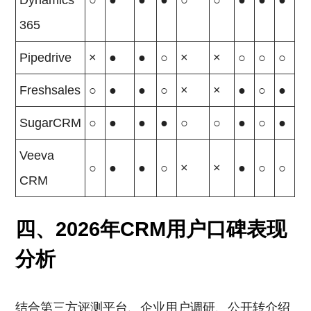
Dynamics
○
●
●
●
○
○
●
●
●
365
Pipedrive
×
●
●
○
×
×
○
○
○
Freshsales
○
●
●
○
×
×
●
○
●
SugarCRM
○
●
●
●
○
○
●
○
●
Veeva
○
●
●
○
×
×
●
○
○
CRM
四、2026年CRM用户口碑表现
分析
结合第三方评测平台、企业用户调研、公开转介绍