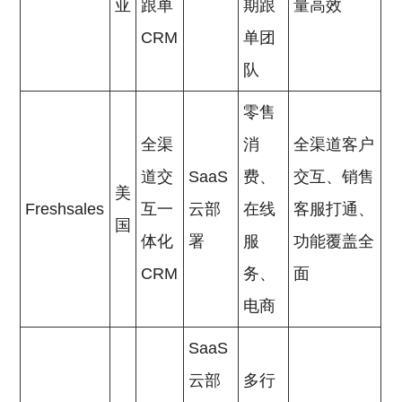
亚
跟单
期跟
量高效
CRM
单团
队
零售
全渠
消
全渠道客户
道交
SaaS
费、
交互、销售
美
Freshsales
互一
云部
在线
客服打通、
国
体化
署
服
功能覆盖全
CRM
务、
面
电商
SaaS
云部
多行