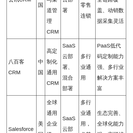
国
零售
道管
署
盖、动销数
连锁
理
据采集灵活
CRM
SaaS
PaaS低代
高定
云部
多行
码定制能力
八百客
中
制化
署、
业通
强、多行业
CRM
国
通用
混合
用
解决方案丰
CRM
部署
富
全球
多行
通用
业通
生态完善、
SaaS
美
企业
用，
全球化能力
Salesforce
云部