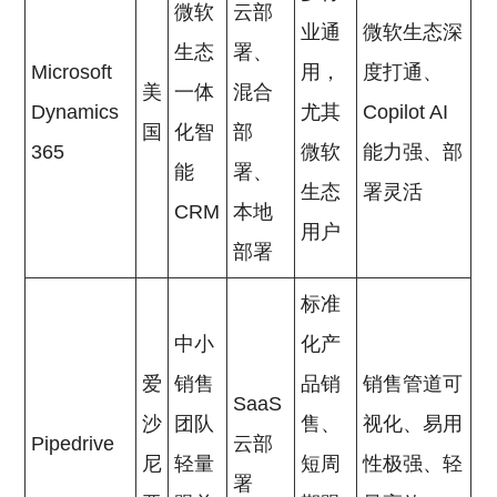
微软
云部
业通
微软生态深
生态
署、
Microsoft
用，
度打通、
美
一体
混合
Dynamics
尤其
Copilot AI
国
化智
部
365
微软
能力强、部
能
署、
生态
署灵活
CRM
本地
用户
部署
标准
中小
化产
爱
销售
品销
销售管道可
SaaS
沙
团队
售、
视化、易用
Pipedrive
云部
尼
轻量
短周
性极强、轻
署