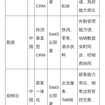
署
成、风控
CRM
B2B
能力突出
外勤管理
快消
快消、
能力强、
SaaS
中
垂直
零售、
动销数据
勤策
云部
国
型
酒水饮
实时同
署
CRM
料
步、经销
商协同
获客能力
获客
企业服
突出、销
SaaS
中
一体
务、
售过程管
励销云
云部
国
化
ToB销
控完善、
署