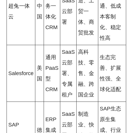
SaaS
造、工
超兔一体
中
务一
通、低成
云部
贸一
云
国
体化
本客制
署
体、商
CRM
化、稳定
贸批发
性高
SaaS
高科
通用
生态完
云部
技、零
美
PaaS
善、扩展
Salesforce
署、
售、金
国
型
性强、全
专属
融、跨
CRM
球化适配
租户
国企业
SAP生态
SaaS
制造
ERP
原生集
SAP
云部
业、快
德
集成
成、行业