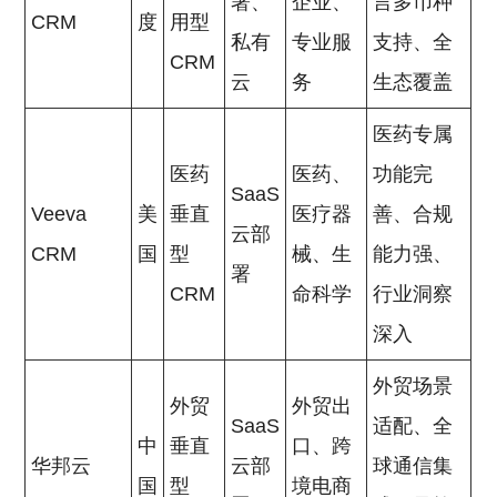
署、
企业、
言多币种
CRM
度
用型
私有
专业服
支持、全
CRM
云
务
生态覆盖
医药专属
医药
医药、
功能完
SaaS
Veeva
美
垂直
医疗器
善、合规
云部
CRM
国
型
械、生
能力强、
署
CRM
命科学
行业洞察
深入
外贸场景
外贸
外贸出
SaaS
适配、全
中
垂直
口、跨
华邦云
云部
球通信集
国
型
境电商