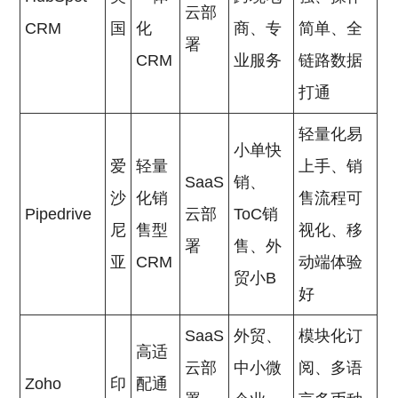
云部
CRM
国
化
商、专
简单、全
署
CRM
业服务
链路数据
打通
轻量化易
小单快
爱
轻量
上手、销
SaaS
销、
沙
化销
售流程可
Pipedrive
云部
ToC销
尼
售型
视化、移
署
售、外
亚
CRM
动端体验
贸小B
好
SaaS
外贸、
模块化订
高适
云部
中小微
阅、多语
Zoho
印
配通