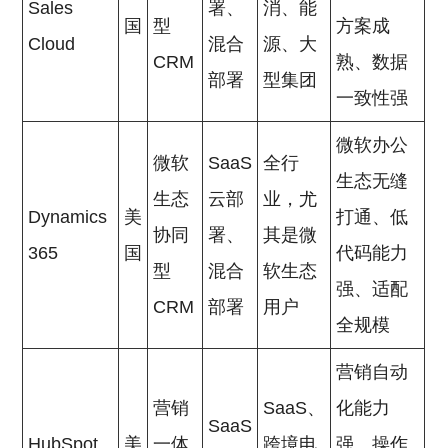
Sales
署、
消、能
国
型
方案成
Cloud
混合
源、大
CRM
熟、数据
部署
型集团
一致性强
微软办公
微软
SaaS
全行
生态无缝
生态
云部
业，尤
Dynamics
美
打通、低
协同
署、
其是微
365
国
代码能力
型
混合
软生态
强、适配
CRM
部署
用户
全规模
营销自动
营销
SaaS、
化能力
SaaS
HubSpot
美
一体
跨境电
强、操作