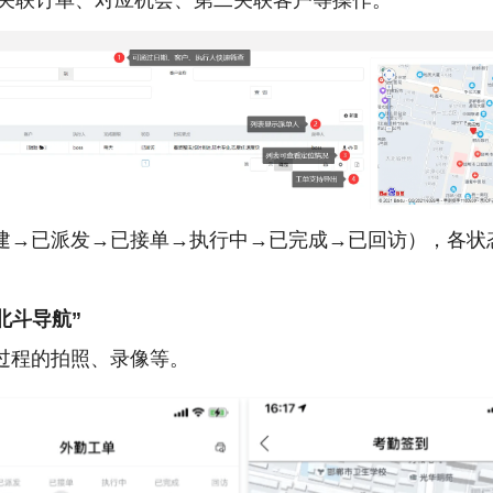
持关联订单、对应机会、第二关联客户等操作。
建→已派发→已接单→执行中→已完成→已回访），各状
北斗导航”
过程的拍照、录像等。