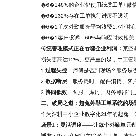
�6�148%的企业仍使用纸质工单+微
�6�132%存在工单执行进度不透明
�6�1单次外勤服务平均浪费1.7小时
�6�1客户投诉中60%与响应时效相关
传统管理模式正在吞噬企业利润：
某空
损失更高达12%。更严重的是，手工管
1.
过程失控：
师傅是否到现场？服务是
2.
数据断层：
服务耗时、配件消耗、客
3.
协同低效：
客服、库房、财务等部门
二、破局之道：超兔外勤工单系统的场
作为深耕中小企业数字化21年的超兔一
场景1：灵活调度——让每个外勤单元