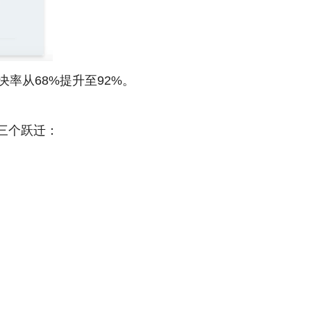
率从68%提升至92%。
三个跃迁：