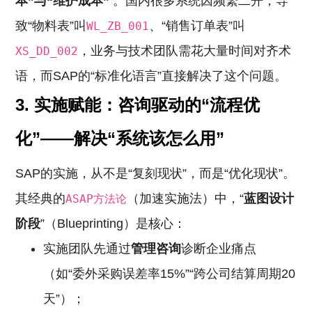
本”与“维护成本”
。国内很多系统因频繁二开，导
致“物料表”叫
、“销售订单表”叫
WL_ZB_001
，业务与技术团队需花大量时间对齐术
XS_DD_002
语，而SAP的“标准化语言”直接解决了这个问题。
3.
实施赋能：咨询驱动的“流程优
化”——解决“系统该怎么用”
SAP的实施，从不是“复刻现状”，而是“优化现状”。
其经典的
（加速实施法）中，“
蓝图设计
ASAP方法论
阶段
”（Blueprinting）是核心：
实施团队先通过
管理咨询
诊断企业痛点
（如“委外采购误差率15%”“跨公司结算周期20
天”）；