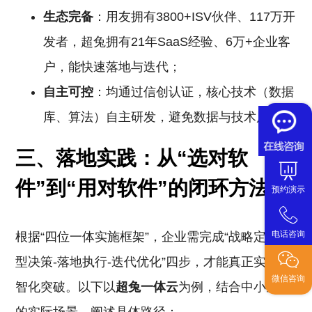
生态完备
：用友拥有3800+ISV伙伴、117万开
发者，超兔拥有21年SaaS经验、6万+企业客
户，能快速落地与迭代；
自主可控
：均通过信创认证，核心技术（数据
库、算法）自主研发，避免数据与技术风险。
三、落地实践：从“选对软
件”到“用对软件”的闭环方法论
预约演示
电话咨询
根据“四位一体实施框架”，企业需完成“战略定位-选
型决策-落地执行-迭代优化”四步，才能真正实现数
微信咨询
智化突破。以下以
超兔一体云
为例，结合中小企业