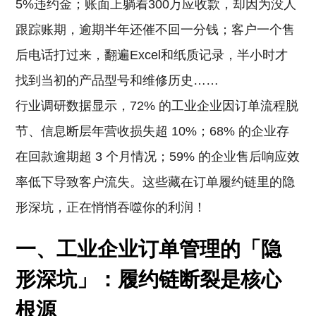
5%违约金；账面上躺着300万应收款，却因为没人
跟踪账期，逾期半年还催不回一分钱；客户一个售
后电话打过来，翻遍Excel和纸质记录，半小时才
找到当初的产品型号和维修历史……
行业调研数据显示，72% 的工业企业因订单流程脱
节、信息断层年营收损失超 10%；68% 的企业存
在回款逾期超 3 个月情况；59% 的企业售后响应效
率低下导致客户流失。这些藏在订单履约链里的隐
形深坑，正在悄悄吞噬你的利润！
一、工业企业订单管理的「隐
形深坑」：履约链断裂是核心
根源