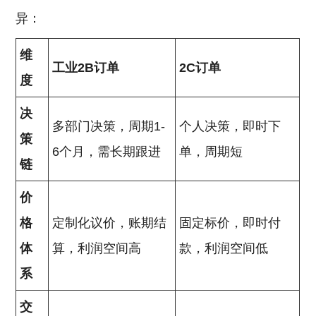
异：
维
工业2B订单
2C订单
度
决
多部门决策，周期1-
个人决策，即时下
策
6个月，需长期跟进
单，周期短
链
价
格
定制化议价，账期结
固定标价，即时付
体
算，利润空间高
款，利润空间低
系
交