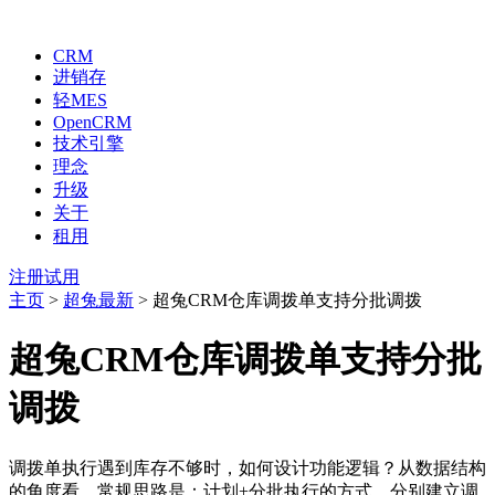
CRM
进销存
轻MES
OpenCRM
技术引擎
理念
升级
关于
租用
注册试用
主页
>
超兔最新
> 超兔CRM仓库调拨单支持分批调拨
超兔CRM仓库调拨单支持分批
调拨
调拨单执行遇到库存不够时，如何设计功能逻辑？从数据结构
的角度看，常规思路是：计划+分批执行的方式，分别建立调