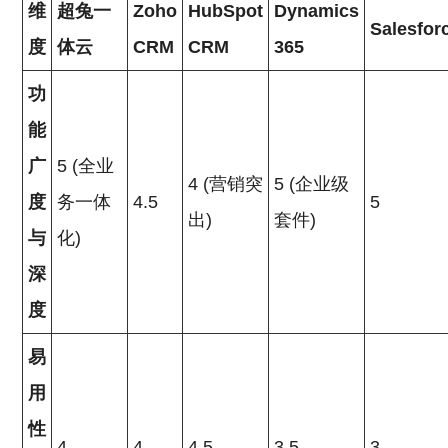
维
超兔一
Zoho
HubSpot
Dynamics
Salesfor
度
体云
CRM
CRM
365
功
能
广
5 (全业
4 (营销突
5 (企业级
度
务一体
4.5
5
出)
套件)
与
化)
深
度
易
用
性
4
4
4.5
3.5
3