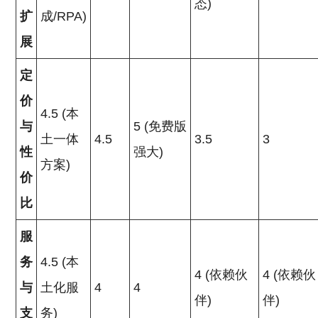
态)
扩
成/RPA)
展
定
价
4.5 (本
与
5 (免费版
土一体
4.5
3.5
3
性
强大)
方案)
价
比
服
务
4.5 (本
4 (依赖伙
4 (依赖伙
与
土化服
4
4
伴)
伴)
支
务)