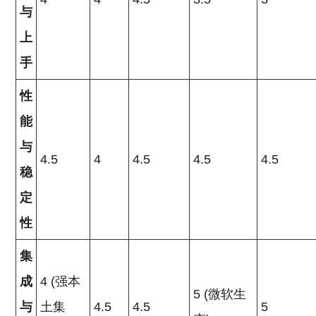
与
上
手
性
能
与
4.5
4
4.5
4.5
4.5
稳
定
性
集
成
4 (强本
5 (微软生
与
土集
4.5
4.5
5