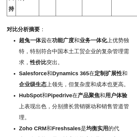
持
对比分析摘要
：
超兔一体云
在
功能广度
和
业务一体化
上优势独
特，特别符合中国本土工贸企业的复杂管理需
求，
性价比
突出。
Salesforce
和
Dynamics 365
在
定制扩展性
和
企业级生态
上领先，但复杂度和成本也更高。
HubSpot
和
Pipedrive
在
产品聚焦
和
用户体验
上表现出色，分别擅长营销驱动和销售管道管
理。
Zoho CRM
和
Freshsales
是
均衡实用
的代