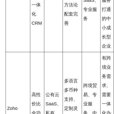
SaaS、
服务
一体
方法论
专业服
打通
化
配套完
务
的中
CRM
善
小成
长型
企业
有跨
境业
务需
多语言
跨境贸
求、
多币种
高性
公有云
易、专
需要
支持、
价比
SaaS、
业服
一体
Zoho
定制灵
全功
私有
务、中
化办