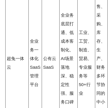
售、
全业务
采
底层打
购、
通、低
工业、
库
全业
成本客
工贸、
存、
务一
制化、
制造、
生
超兔一体
体化
公有云
AI场景
贸易、
产、
云
SaaS
SaaS
落地
专业服
财务
管理
深、稳
务等
多环
平台
定性
50+行
节协
强、服
业
同的
务口碑
中小