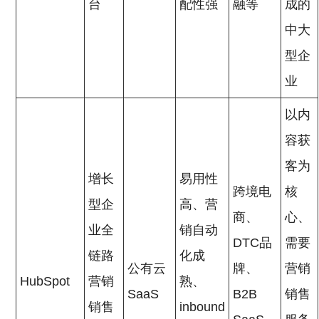
台
配性强
融等
成的
中大
型企
业
以内
容获
客为
增长
易用性
跨境电
核
型企
高、营
商、
心、
业全
销自动
DTC品
需要
链路
化成
公有云
牌、
营销
HubSpot
营销
熟、
SaaS
B2B
销售
销售
inbound