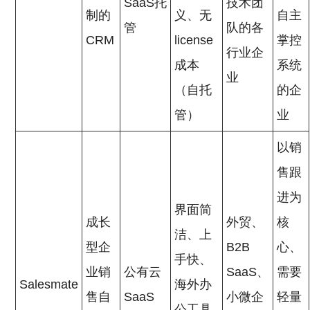
SaaS托
技术团
制的
义、无
自主
管
队的各
CRM
license
掌控
行业企
成本
系统
业
（自托
的企
管）
业
以销
售跟
进为
界面简
成长
外贸、
核
洁、上
型企
B2B
心、
手快、
业销
公有云
SaaS、
需要
Salesmate
海外办
售自
SaaS
小微企
轻量
公工具