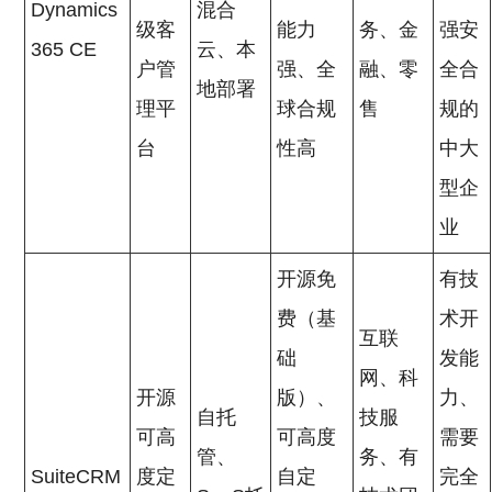
Dynamics
混合
级客
能力
务、金
强安
365 CE
云、本
户管
强、全
融、零
全合
地部署
理平
球合规
售
规的
台
性高
中大
型企
业
开源免
有技
费（基
术开
互联
础
发能
网、科
开源
版）、
力、
自托
技服
可高
可高度
需要
管、
务、有
SuiteCRM
度定
自定
完全