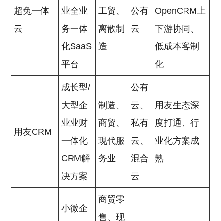
超兔一体
业全业
工贸、
公有
OpenCRM上
云
务一体
离散制
云
下游协同、
化SaaS
造
低成本客制
平台
化
成长型/
公有
大型企
制造、
云、
用友生态深
业业财
商贸、
私有
度打通、行
用友CRM
一体化
现代服
云、
业化方案成
CRM解
务业
混合
熟
决方案
云
商贸零
小微企
售、现