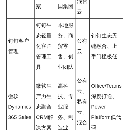
混合
案
国集团
云
钉钉生
本地服
态轻量
务、商
钉钉生态无
钉钉客户
公有
化客户
贸零
缝融合、上
管理
云
管理工
售、创
手门槛极低
具
业团队
公有
微软生
高科
Office/Teams
云、
微软
产力生
技、专
深度打通、
私有
Dynamics
态融合
业服
Power
云、
365 Sales
CRM解
务、制
Platform低代
混合
决方案
造业
码