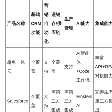
营
基础
销
进销
生产
产品名称
CRM
自
存/供
AI能力
集成能
管理
功能
动
应链
化
AI智能
丰富
超兔一体
全覆
支
全覆
体
支持
API+RP
云
盖
持
盖
+Coze
对接能
工作流
需第
需第
完善生
全覆
支
Einstein
Salesforce
三方
三方
第三方
盖
持
AI
集成
集成
成