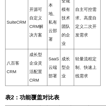
全规
本
开源可
模有
自主可控需
地、
自定义
技术
求、高度自
SuiteCRM
私有
CRM解
团队
定义二次开
云部
决方案
的企
发需求
署
业
成长型
SaaS
成长
轻量流程定
八百客
企业灵
云端
型企
制、快速上
CRM
活配置
部署
业
线需求
CRM
表2：功能覆盖对比表