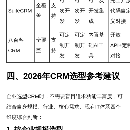
可二
可二
可二次
完全开
全覆
支
SuiteCRM
次开
次开
开发集
代码自
盖
持
发
发
成
义对接
可定
可定
内置基
开放
八百客
全覆
支
制开
制开
础AI工
API+定
CRM
盖
持
发
发
具
对接
四、2026年CRM选型参考建议
企业选型CRM时，不需要盲目追求功能丰富度，可
结合自身规模、行业、核心需求、现有IT体系四个
维度综合判断：
1. 按企业规模选型