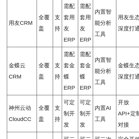
需配
需配
内置智
全覆
支
套用
套用
用友生
用友CRM
能分析
盖
持
友
友
深度打
工具
ERP
ERP
需配
需配
内置智
金蝶云
全覆
支
套金
套金
金蝶生
能分析
CRM
盖
持
蝶
蝶
深度打
工具
ERP
ERP
可定
可定
开放
神州云动
全覆
支
内置AI
制开
制开
API+定
CloudCC
盖
持
工具
发
发
对接