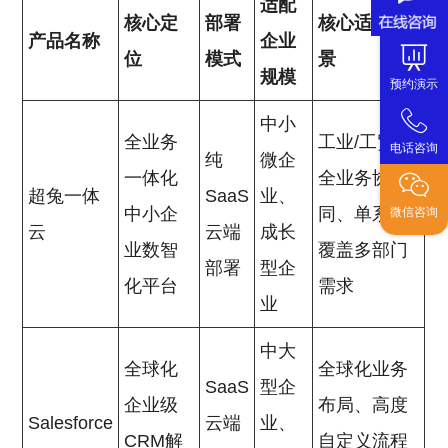
适配
核心定
部署
核心适配场
产品名称
企业
位
模式
景
规模
预约演示
中小
全业务
工业/工贸类
电话咨询
纯
微企
一体化
全业务协
超兔一体
SaaS
业、
中小企
同、单系统
微信咨询
云
云端
成长
业数智
覆盖多部门
部署
型企
化平台
需求
业
中大
全球化
全球化业务
SaaS
型企
企业级
布局、高度
Salesforce
云端
业、
CRM解
自定义流程