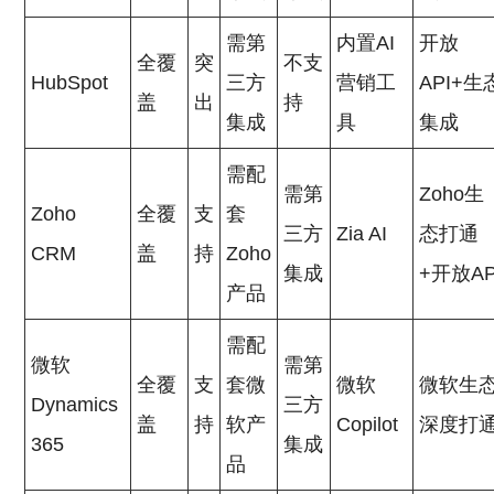
需第
内置AI
开放
全覆
突
不支
HubSpot
三方
营销工
API+生
盖
出
持
集成
具
集成
需配
需第
Zoho生
Zoho
全覆
支
套
三方
Zia AI
态打通
CRM
盖
持
Zoho
集成
+开放AP
产品
需配
微软
需第
全覆
支
套微
微软
微软生
Dynamics
三方
盖
持
软产
Copilot
深度打
365
集成
品