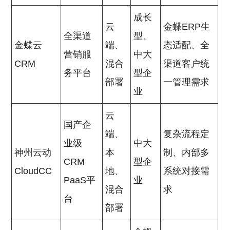
成长
云
金蝶ERP生
全渠道
型、
金蝶云
端、
态适配、全
营销服
中大
CRM
混合
渠道客户统
务平台
型企
部署
一管理需求
业
云
国产企
端、
复杂流程定
业级
中大
神州云动
本
制、内部多
CRM
型企
CloudCC
地、
系统对接需
PaaS平
业
混合
求
台
部署