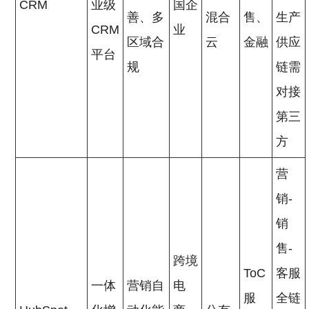
CRM
业级
国企
善、多
混合
售、
生产
CRM
业
区域合
云
金融
供应
平台
规
链需
对接
第三
方
营
销-
销
售-
跨境
ToC
客服
一体
营销自
电
服
全链