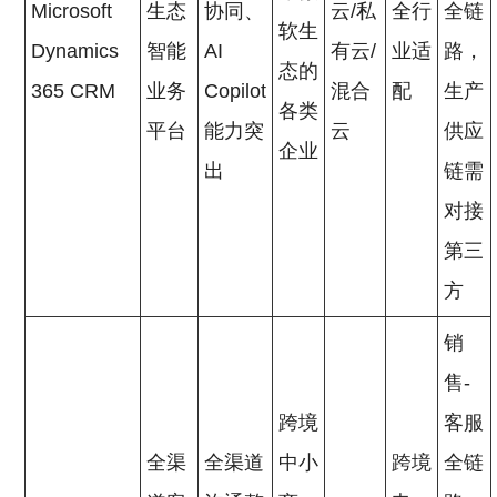
Microsoft
生态
协同、
云/私
全行
全链
软生
Dynamics
智能
AI
有云/
业适
路，
态的
365 CRM
业务
Copilot
混合
配
生产
各类
平台
能力突
云
供应
企业
出
链需
对接
第三
方
销
售-
跨境
客服
全渠
全渠道
中小
跨境
全链