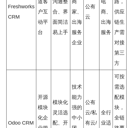
道客
沟通整
商
电
路，
Freshworks
公有
户互
合、界
家、
商、
供应
CRM
云
动平
面简洁
出海
出海
链生
台
易上手
服务
服务
产需
企业
对接
第三
方
可按
技术
需选
开源
能力
配模
模块化
公有
模块
强的
块，
灵活选
云/私
全行
化企
中小
全链
Odoo CRM
配、开
有云/
业适