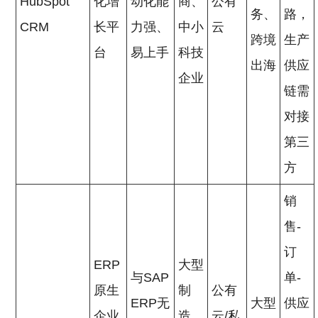
HubSpot
化增
动化能
商、
公有
务、
路，
CRM
长平
力强、
中小
云
跨境
生产
台
易上手
科技
出海
供应
企业
链需
对接
第三
方
销
售-
订
ERP
大型
与SAP
单-
原生
制
公有
ERP无
大型
供应
企业
造、
云/私