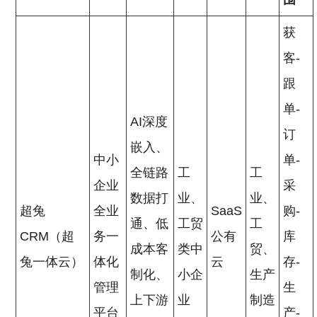
获
客-
跟
单-
AI深度
订
嵌入、
中小
单-
全链路
工
工
企业
采
数据打
业、
业、
超兔
全业
SaaS
购-
通、低
工贸
工
CRM（超
务一
公有
库
成本客
类中
贸、
兔一体云）
体化
云
存-
制化、
小企
生产
管理
生
上下游
业
制造
平台
产-