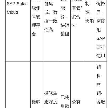
SAP Sales
缝集
制
链协
级销
能
有云/
Cloud
成、数
造、
同，
售管
源、
混合
据一致
快消
需搭
理平
快消
云
性高
配
台
集团
SAP
ERP
使用
销
售-
营
微软生
销-
已使
微软
态深度
公有
客服
用微