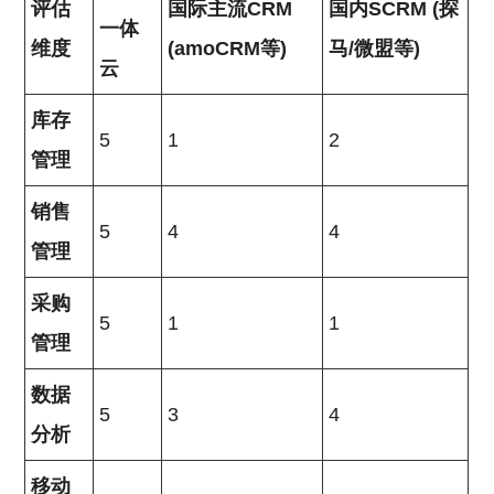
评估
国际主流CRM
国内SCRM (探
一体
维度
(amoCRM等)
马/微盟等)
云
库存
5
1
2
管理
销售
5
4
4
管理
采购
5
1
1
管理
数据
5
3
4
分析
移动