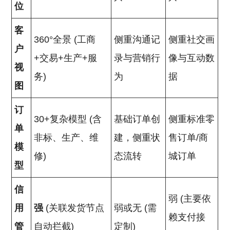
位
客
360°全景 (工商
侧重沟通记
侧重社交画
户
+交易+生产+服
录与营销行
像与互动数
视
务)
为
据
图
订
30+复杂模型 (含
基础订单创
侧重标准零
单
非标、生产、维
建，侧重状
售订单/商
模
修)
态流转
城订单
型
信
弱 (主要依
用
强
(关联发货节点
弱或无 (需
赖支付接
管
自动拦截)
定制)