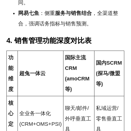
同。
网易七鱼
：侧重
服务与销售结合
，全渠道整
合，强调话务指标与销售预测。
4. 销售管理功能深度对比表
功
国际主流
国内SCRM
能
CRM
超兔一体云
(探马/微盟
维
(amoCRM
等)
度
等)
核
聊天/邮件/
私域运营/
心
全业务一体化
外呼垂直工
零售垂直工
定
(CRM+OMS+PSI)
具
具