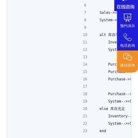
    Sales->>System
    System->>Invent
预约演示
    alt 库存不足
        Inventory--
电话咨询
        System->>P
        Purchase->
微信咨询
        Purchase->
        Purchase->>
        Purchase-->
        System-->
    else 库存充足
        Inventory-->
        System-->>
    end