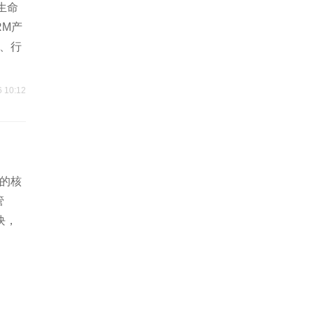
生命
RM产
、行
6 10:12
长的核
管
块，