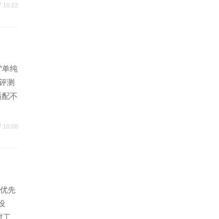
7 10:22
“单纯
务评测
适配不
7 10:08
化优先
设
对工