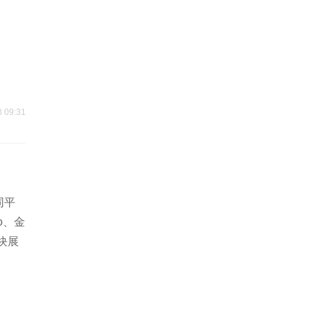
8 09:31
同平
o、金
块展